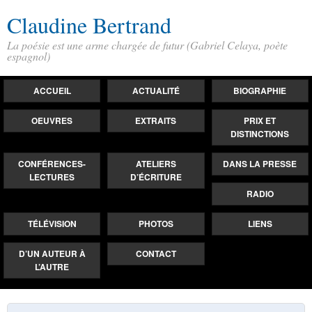
Claudine Bertrand
La poésie est une arme chargée de futur (Gabriel Celaya, poète
espagnol)
ACCUEIL
ACTUALITÉ
BIOGRAPHIE
OEUVRES
EXTRAITS
PRIX ET
DISTINCTIONS
CONFÉRENCES-
ATELIERS
DANS LA PRESSE
LECTURES
D’ÉCRITURE
RADIO
TÉLÉVISION
PHOTOS
LIENS
D’UN AUTEUR À
CONTACT
L’AUTRE