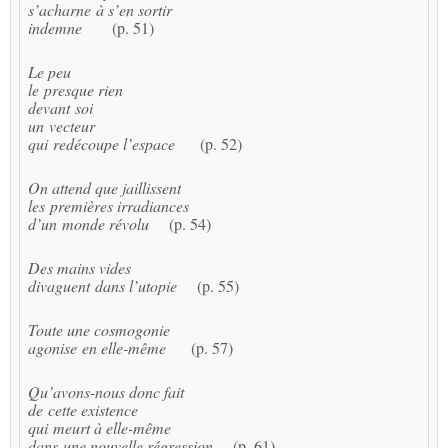
s’acharne à s’en sortir
indemne
(p. 51)
Le peu
le presque rien
devant soi
un vecteur
qui redécoupe l’espace
(p. 52)
On attend que jaillissent
les premières irradiances
d’un monde révolu
(p. 54)
Des mains vides
divaguent dans l’utopie
(p. 55)
Toute une cosmogonie
agonise en elle-même
(p. 57)
Qu’avons-nous donc fait
de cette existence
qui meurt à elle-même
dans une nouvelle régression
(p. 61)