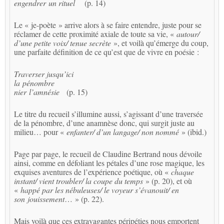
engendrer un rituel
(p. 14)
Le « je-poète » arrive alors à se faire entendre, juste pour se
réclamer de cette proximité axiale de toute sa vie, «
autour/
d’une petite voix/ tenue secrète
», et voilà qu’émerge du coup,
une parfaite définition de ce qu’est que de vivre en poésie :
Traverser jusqu’ici
la pénombre
nier l’amnésie
(p. 15)
Le titre du recueil s’illumine aussi, s’agissant d’une traversée
de la pénombre, d’une anamnèse donc, qui surgit juste au
milieu… pour «
enfanter/ d’un langage/ non nommé
» (ibid.)
Page par page, le recueil de Claudine Bertrand nous dévoile
ainsi, comme en défoliant les pétales d’une rose magique, les
exquises aventures de l’expérience poétique, où «
chaque
instant/ vient troubler/ la coupe du temps
» (p. 20), et où
«
happé par les nébuleuses/ le voyeur s’évanouit/ en
son jouissement
… » (p. 22).
Mais voilà que ces extravagantes péripéties nous emportent