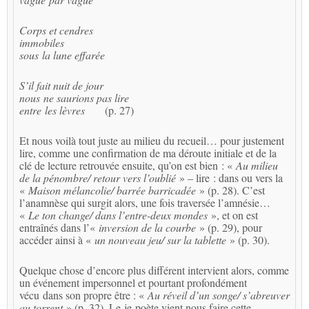
Corps et cendres
immobiles
sous la lune effarée
S’il fait nuit de jour
nous ne saurions pas lire
entre les lèvres
(p. 27)
Et nous voilà tout juste au milieu du recueil… pour justement
lire, comme une confirmation de ma déroute initiale et de la
clé de lecture retrouvée ensuite, qu’on est bien : «
Au milieu
de la pénombre/ retour vers l’oublié
» – lire : dans ou vers la
«
Maison mélancolie/ barrée barricadée
» (p. 28). C’est
l’anamnèse qui surgit alors, une fois traversée l’amnésie…
«
Le ton change/ dans l’entre-deux mondes
», et on est
entraînés dans l’«
inversion de la courbe
» (p. 29), pour
accéder ainsi à «
un nouveau jeu/ sur la tablette
» (p. 30).
Quelque chose d’encore plus différent intervient alors, comme
un événement impersonnel et pourtant profondément
vécu dans son propre être : «
Au réveil d’un songe/ s’abreuver
au torrent
» (p. 32). Le je-poète vient nous faire cette