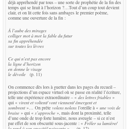
déjà appréhendé par tous – une sorte de prophétie de la fin des
temps qui se lirait à l’horizon ?…Tout d’un coup tout devient
clair, et on lit cette fois sans ambages le premier poème,
comme une ouverture de la fin :
À l’aube des mirages
colliger mot à mot
la fable du futur
sa fin appréhendée
sur toutes les lèvres
Ce qui n’est pas encore
la ligne d’horizon
en donne le visage
le dévoile
(p. 11)
On commence dès lors à guetter dans les pages du recueil –
projections d’un espace virtuel où se passe en réalité l’écriture,
telle une expérience extraordinaire – «
des lettres friables
»
qui «
virent et voltent/ vont viennent/ émergent et
sombrent
»… On prête
volens nolens
l’oreille à «
une voix de
braise
» qui «
s’approche
», mais dont la proximité, telle
d’une onde de trop forte lumière, nous aveugle – si ce n’est
par effet de son obscurité sous-jacente : «
Frôler sa lumière/
la rend à son opacité/ naissante
»… (p. 12).