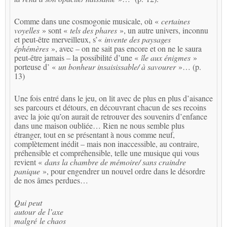
Comme dans une cosmogonie musicale, où «
certaines
voyelles
» sont «
tels des phares
», un autre univers, inconnu
et peut-être merveilleux, s’«
invente des paysages
éphémères
», avec – on ne sait pas encore et on ne le saura
peut-être jamais – la possibilité d’une «
île aux énigmes
»
porteuse d’ «
un bonheur insaisissable/ à savourer
»… (p.
13)
Une fois entré dans le jeu, on lit avec de plus en plus d’aisance
ses parcours et détours, en découvrant chacun de ses recoins
avec la joie qu’on aurait de retrouver des souvenirs d’enfance
dans une maison oubliée… Rien ne nous semble plus
étranger, tout en se présentant à nous comme neuf,
complètement inédit – mais non inaccessible, au contraire,
préhensible et compréhensible, telle une musique qui vous
revient «
dans la chambre de mémoire/ sans craindre
panique
», pour engendrer un nouvel ordre dans le désordre
de nos âmes perdues…
Qui peut
autour de l’axe
malgré le chaos