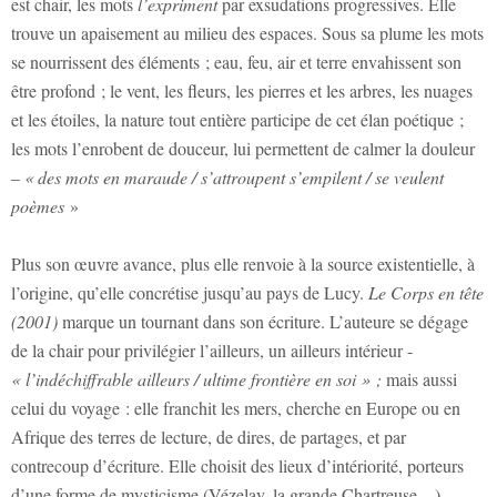
est chair, les mots
l’expriment
par exsudations progressives. Elle
trouve un apaisement au milieu des espaces. Sous sa plume les mots
se nourrissent des éléments ; eau, feu, air et terre envahissent son
être profond ; le vent, les fleurs, les pierres et les arbres, les nuages
et les étoiles, la nature
tout entière participe de cet élan poétique ;
les mots l’enrobent de douceur, lui permettent de calmer la douleur
–
« des mots en maraude / s’attroupent s’empilent / se veulent
poèmes
»
Plus son œuvre avance, plus elle renvoie à la source existentielle, à
l’origine, qu’elle concrétise jusqu’au pays de Lucy.
Le Corps en tête
(2001)
marque un tournant dans son écriture. L’auteure se dégage
de la chair pour privilégier
l’ailleurs, un ailleurs intérieur -
« l’indéchiffrable ailleurs / ultime frontière en soi » ;
mais aussi
celui du voyage : elle franchit les mers, cherche en Europe ou en
Afrique des terres de lecture, de dires, de partages, et par
contrecoup d’écriture. Elle choisit des lieux d’intériorité, porteurs
d’une forme de mysticisme (Vézelay, la grande Chartreuse…)