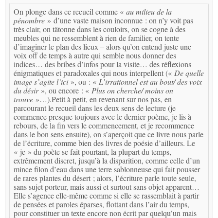
On plonge dans ce recueil comme «
au milieu de la
pénombre
» d’une vaste maison inconnue : on n’y voit pas
très clair, on tâtonne dans les couloirs, on se cogne à des
meubles qui ne ressemblent à rien de familier, on tente
d’imaginer le plan des lieux – alors qu’on entend juste une
voix off de temps à autre qui semble nous donner des
indices… des bribes d’infos pour la visite… des réflexions
énigmatiques et paradoxales qui nous interpellent («
De quelle
image s’agite l’ici
», ou : «
L’irrationnel est au bout/ des voix
du désir
», ou encore : «
Plus on cherche/ moins on
trouve
»…).Petit à petit, en revenant sur nos pas, en
parcourant le recueil dans les deux sens de lecture (je
commence presque toujours avec le dernier poème, je lis à
rebours, de la fin vers le commencement, et je recommence
dans le bon sens ensuite), on s’aperçoit que ce livre nous parle
de l’écriture, comme bien des livres de poésie d’ailleurs. Le
« je » du poète se fait pourtant, la plupart du temps,
extrêmement discret, jusqu’à la disparition, comme celle d’un
mince filon d’eau dans une terre sablonneuse qui fait pousser
de rares plantes du désert ; alors, l’écriture parle toute seule,
sans sujet porteur, mais aussi et surtout sans objet apparent…
Elle s’agence elle-même comme si elle se rassemblait à partir
de pensées et paroles éparses, flottant dans l’air du temps,
pour constituer un texte encore non écrit par quelqu’un mais