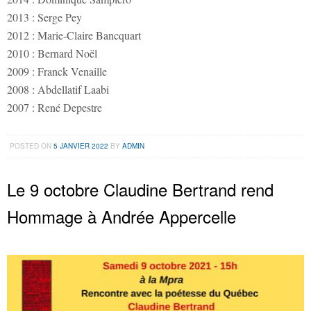
2013 : Serge Pey
2012 : Marie-Claire Bancquart
2010 : Bernard Noël
2009 : Franck Venaille
2008 : Abdellatif Laabi
2007 : René Depestre
POSTED ON
5 JANVIER 2022
BY
ADMIN
Le 9 octobre Claudine Bertrand rend
Hommage à Andrée Appercelle