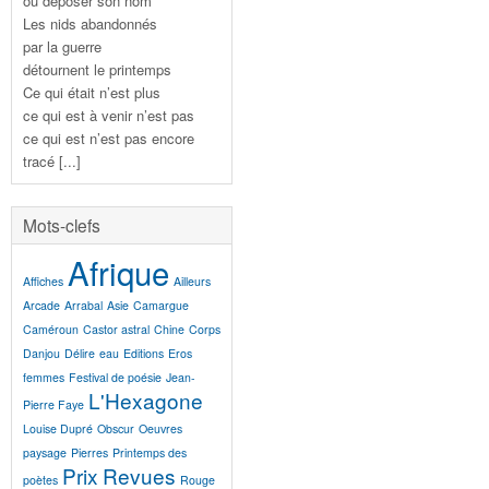
où déposer son nom
Les nids abandonnés
par la guerre
détournent le printemps
Ce qui était n’est plus
ce qui est à venir n’est pas
ce qui est n’est pas encore
tracé [...]
Mots-clefs
Afrique
Affiches
Ailleurs
Arcade
Arrabal
Asie
Camargue
Caméroun
Castor astral
Chine
Corps
Danjou
Délire
eau
Editions
Eros
femmes
Festival de poésie
Jean-
L'Hexagone
Pierre Faye
Louise Dupré
Obscur
Oeuvres
paysage
Pierres
Printemps des
Prix
Revues
poètes
Rouge