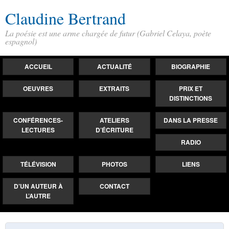
Claudine Bertrand
La poésie est une arme chargée de futur (Gabriel Celaya, poète
espagnol)
ACCUEIL
ACTUALITÉ
BIOGRAPHIE
OEUVRES
EXTRAITS
PRIX ET
DISTINCTIONS
CONFÉRENCES-
ATELIERS
DANS LA PRESSE
LECTURES
D’ÉCRITURE
RADIO
TÉLÉVISION
PHOTOS
LIENS
D’UN AUTEUR À
CONTACT
L’AUTRE