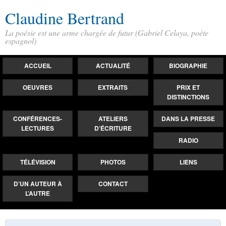
Claudine Bertrand
La poésie est une arme chargée de futur (Gabriel Celaya, poète
espagnol)
ACCUEIL
ACTUALITÉ
BIOGRAPHIE
OEUVRES
EXTRAITS
PRIX ET
DISTINCTIONS
CONFÉRENCES-
ATELIERS
DANS LA PRESSE
LECTURES
D’ÉCRITURE
RADIO
TÉLÉVISION
PHOTOS
LIENS
D’UN AUTEUR À
CONTACT
L’AUTRE