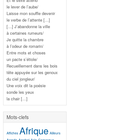
Et le sexe attend
le lever de l’aube/
Laisse mon souffle devenir
le verbe de l’attente […]
[…] J’abandonne la ville
à certaines rumeurs/
Je quitte la chambre
à l’odeur de romarin/
Entre mots et choses
un pacte s’étiole/
Recueillement dans les bois
tête appuyée sur les genoux
du ciel jongleur/
Une voix dit la poésie
sonde les yeux
la chair […]
Mots-clefs
Afrique
Affiches
Ailleurs
Arcade
Arrabal
Asie
Camargue