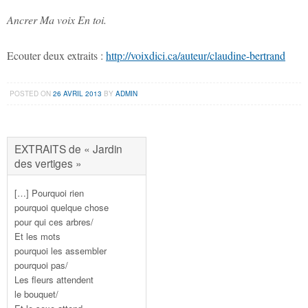
Ancrer
Ma voix
En toi.
Ecouter deux extraits :
http://voixdici.ca/auteur/claudine-bertrand
POSTED ON
26 AVRIL 2013
BY
ADMIN
EXTRAITS de « Jardin
des vertiges »
[…] Pourquoi rien
pourquoi quelque chose
pour qui ces arbres/
Et les mots
pourquoi les assembler
pourquoi pas/
Les fleurs attendent
le bouquet/