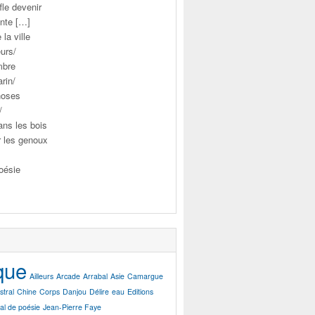
le devenir
ente […]
la ville
urs/
mbre
rin/
hoses
/
ans les bois
r les genoux
poésie
que
Ailleurs
Arcade
Arrabal
Asie
Camargue
stral
Chine
Corps
Danjou
Délire
eau
Editions
val de poésie
Jean-Pierre Faye