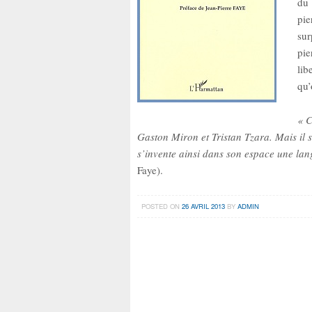
du 
pie
sur
pie
lib
qu’
« C
Gaston Miron et Tristan Tzara. Mais il
s’invente ainsi dans son espace une lan
Faye).
POSTED ON
26 AVRIL 2013
BY
ADMIN