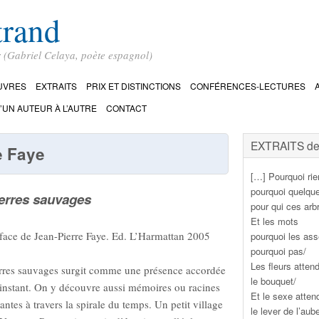
trand
r (Gabriel Celaya, poète espagnol)
UVRES
EXTRAITS
PRIX ET DISTINCTIONS
CONFÉRENCES-LECTURES
’UN AUTEUR À L’AUTRE
CONTACT
EXTRAITS de 
e Faye
[…] Pourquoi rie
pourquoi quelqu
erres sauvages
pour qui ces arb
Et les mots
face de Jean-Pierre Faye. Ed. L’Harmattan 2005
pourquoi les as
pourquoi pas/
Les fleurs atten
rres sauvages surgit comme une présence accordée
le bouquet/
’instant. On y découvre aussi mémoires ou racines
Et le sexe atten
antes à travers la spirale du temps. Un petit village
le lever de l’aub