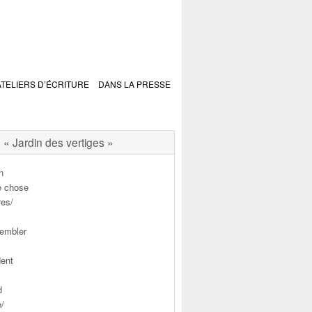
ATELIERS D’ÉCRITURE
DANS LA PRESSE
« Jardin des vertiges »
n
e chose
res/
sembler
dent
d
e/