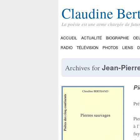
Claudine Ber
La poésie est une arme chargée de futu
ACCUEIL
ACTUALITÉ
BIOGRAPHIE
OE
RADIO
TÉLÉVISION
PHOTOS
LIENS
D
Jean-Pierr
Archives for
Pi
Pré
Pie
à l
fuy