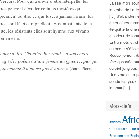
Vercors. Pour qui a envie d’être interpellé, les
Laisse mon souff
rres peuvent dévoiler certains mystères qui
le verbe de l’att
prennent ou dire ce qui fuse, à jamais insaisi. les
[…] J’abandonne 
à certaines rume
rres sont là et et rappellent les combattants de la
Je quitte la cha
erté, les résistants elles sont hymne aux vivants
à l’odeur de roma
on enterre.
Entre mots et c
un pacte s’étiole
omment lire Claudine Bertrand – disons entre
Recueillement d
 s’agit des poèmes d’une femme du Québec, par qui
tête appuyée su
du ciel jongleur/
gue comme il n’en est pas d’autre »
(Jean-Pierre
Une voix dit la 
sonde les yeux
la chair […]
Mots-clefs
Afri
Affiches
Caméroun
Castor a
Eros
femmes
Festi