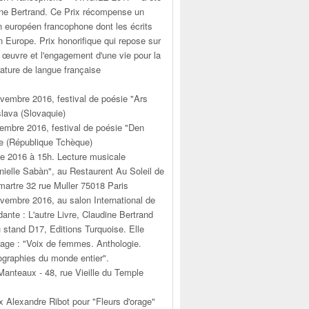
ine Bertrand. Ce Prix récompense un
n européen francophone dont les écrits
 Europe. Prix honorifique qui repose sur
 œuvre et l'engagement d'une vie pour la
érature de langue française
vembre 2016, festival de poésie "Ars
slava (Slovaquie)
embre 2016, festival de poésie "Den
e (République Tchèque)
e 2016 à 15h. Lecture musicale
elle Sabàn", au Restaurent Au Soleil de
martre 32 rue Muller 75018 Paris
vembre 2016, au salon International de
dante : L'autre Livre, Claudine Bertrand
 stand D17, Editions Turquoise. Elle
rage : "Voix de femmes. Anthologie.
graphies du monde entier".
anteaux - 48, rue Vieille du Temple
ix Alexandre Ribot pour "Fleurs d'orage"