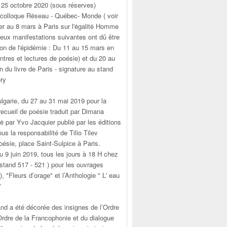
 25 octobre 2020 (sous réserves)
 colloque Rėseau - Québec- Monde ( voir
 1er au 8 mars à Paris sur l'ėgalitė Homme
eux manifestations suivantes ont dû être
on de l'épidémie : Du 11 au 15 mars en
ntres et lectures de poésie) et du 20 au
 du livre de Paris - signature au stand
ry
Bulgarie, du 27 au 31 mai 2019 pour la
recueil de poésie traduit par Dimana
rė par Yvo Jacquier publié par les éditions
ous la responsabilité de Tilio Tilev
oésie, place Saint-Sulpice à Paris.
u 9 juin 2019, tous les jours à 18 H chez
( stand 517 - 521 ) pour les ouvrages
, "Fleurs d’orage" et l’Anthologie " L' eau
"
and a été décorée des insignes de l’Ordre
Ordre de la Francophonie et du dialogue