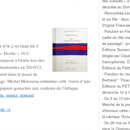
des cultures » à
déroulée au Doma
- Rencontres-Lec
et sa fille : de
Virginie Francoe
- Parution en Fr
cadre du 35e ma
de paysage", av
BN 978-2-913040-98-5
Éditions Dumerch
« Ficelle » 16 €.
dirigée par Clau
omposé à Gorée lors des
francophonie). 
rnationales en 2010/12,
Éditions du Petit
- Parution du no
ent dans le passé de
Bertrand " Thrac
avage. Michel Mousseau enlumine cette vision d’une
Éditions du PETI
 papiers gouachés aux couleurs de l’Afrique.
dimanche 10 à 14
che_souscr_senegal
- Du 6 au 10 jui
Marché de la poé
uite →
d'honneur cette
la rubrique "Actu
- Du 26 mai au 3
dans la Chartre