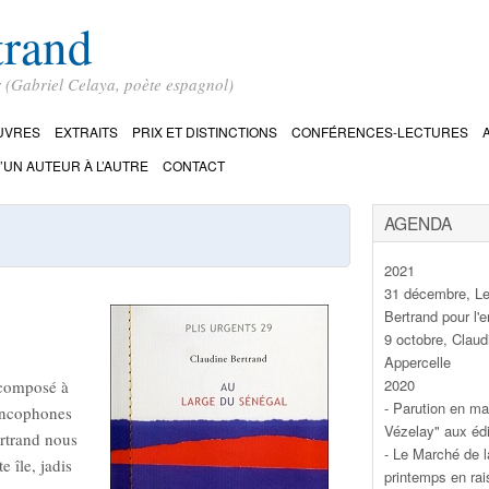
trand
r (Gabriel Celaya, poète espagnol)
UVRES
EXTRAITS
PRIX ET DISTINCTIONS
CONFÉRENCES-LECTURES
’UN AUTEUR À L’AUTRE
CONTACT
AGENDA
2021
31 décembre, Le
Bertrand pour l
9 octobre, Clau
Appercelle
2020
 composé à
- Parution en ma
ancophones
Vézelay" aux édi
ertrand nous
- Le Marché de l
 île, jadis
printemps en rai