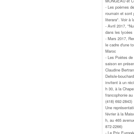
MONGEAU et Cl
- Les poèmes de 
roumain et sont 
literara". Voir à 
- Avril 2017, "N
dans les lycées
- Mars 2017, Ren
le cadre d'une t
Maroc
- Les Poètes de 
saison en présen
Claudine Bertran
Delisle-bouchard
invitent à un réc
h 30, à la Chape
francophonie au 
(418) 692-2843)
Une représentati
février à la Mai
h, au 465 avenu
872-2266)
- Le Prix Europ