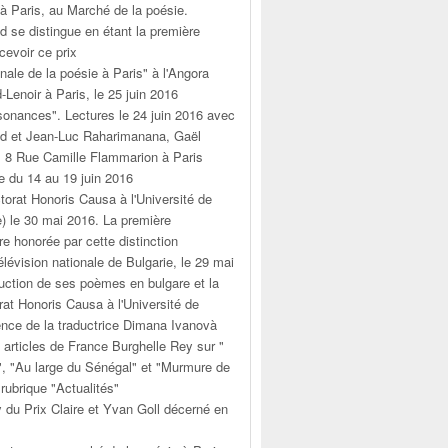
, à Paris, au Marché de la poésie.
d se distingue en étant la première
evoir ce prix
onale de la poésie à Paris" à l'Angora
-Lenoir à Paris, le 25 juin 2016
sonances". Lectures le 24 juin 2016 avec
nd et Jean-Luc Raharimanana, Gaël
. 8 Rue Camille Flammarion à Paris
e du 14 au 19 juin 2016
orat Honoris Causa à l'Université de
e) le 30 mai 2016. La première
e honorée par cette distinction
élévision nationale de Bulgarie, le 29 mai
duction de ses poèmes en bulgare et la
at Honoris Causa à l'Université de
ence de la traductrice Dimana Ivanovà
 articles de France Burghelle Rey sur "
", "Au large du Sénégal" et "Murmure de
 rubrique "Actualités"
 du Prix Claire et Yvan Goll décerné en
s