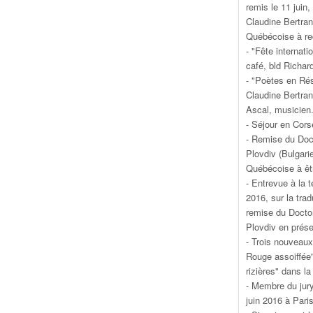
remis le 11 juin
Claudine Bertran
Québécoise à rec
- "Fête internati
café, bld Richard
- "Poètes en Ré
Claudine Bertra
Ascal, musicien
- Séjour en Cors
- Remise du Doct
Plovdiv (Bulgari
Québécoise à êtr
- Entrevue à la t
2016, sur la tra
remise du Doctor
Plovdiv en prés
- Trois nouveaux
Rouge assoiffée
rizières" dans la
- Membre du jury
juin 2016 à Pari