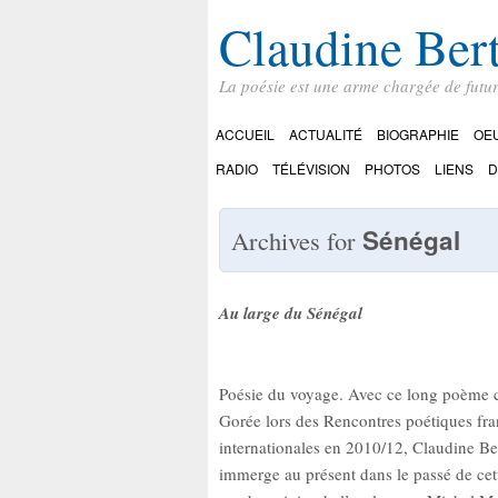
Claudine Ber
La poésie est une arme chargée de futu
ACCUEIL
ACTUALITÉ
BIOGRAPHIE
OE
RADIO
TÉLÉVISION
PHOTOS
LIENS
D
Sénégal
Archives for
Au large du Sénégal
Poésie du voyage. Avec ce long poème
Gorée lors des Rencontres poétiques fr
internationales en 2010/12, Claudine B
immerge au présent dans le passé de cette