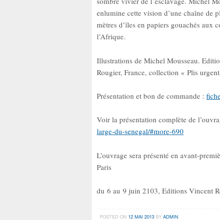
sombre vivier de l’esclavage. Michel M
enlumine cette vision d’une chaîne de p
mètres d’îles en papiers gouachés aux c
l’Afrique.
Illustrations de Michel Mousseau. Editi
Rougier, France, collection « Plis urgent
Présentation et bon de commande :
fich
Voir la présentation complète de l’ouvr
large-du-senegal/#more-690
L’ouvrage sera présenté en avant-premiè
Paris
du 6 au 9 juin 2103, Editions Vincent R
POSTED ON
12 MAI 2013
BY
ADMIN