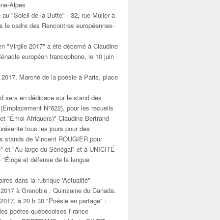
ône-Alpes
e au "Soleil de la Butte" - 32, rue Muller à
ns le cadre des Rencontres européennes-
en "Virgile 2017" a été décerné à Claudine
Cénacle européen francophone, le 10 juin
n 2017, Marché de la poésie à Paris, place
d sera en dédicace sur le stand des
(Emplacement N°622), pour les recueils
 et "Émoi Afrique(s)" Claudine Bertrand
résente tous les jours pour des
es stands de Vincent ROUGIER pour
" et "Au large du Sénégal" et à UNICITÉ
e "Éloge et défense de la langue
aires dans la rubrique 'Actualité"
n 2017 à Grenoble : Quinzaine du Canada.
 2017, à 20 h 30 "Poésie en partage" :
les poètes québécoises France