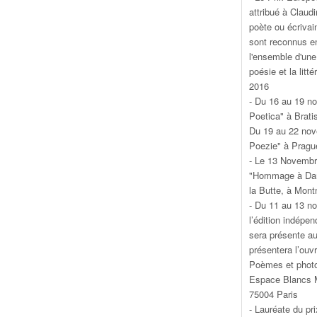
attribué à Claud
poète ou écrivai
sont reconnus en
l'ensemble d'une
poésie et la litt
2016
- Du 16 au 19 no
Poetica" à Brati
Du 19 au 22 nov
Poezie" à Pragu
- Le 13 Novembr
"Hommage à Dani
la Butte, à Mont
- Du 11 au 13 no
l’édition indépen
sera présente au
présentera l’ouv
Poèmes et photo
Espace Blancs M
75004 Paris
- Lauréate du pr