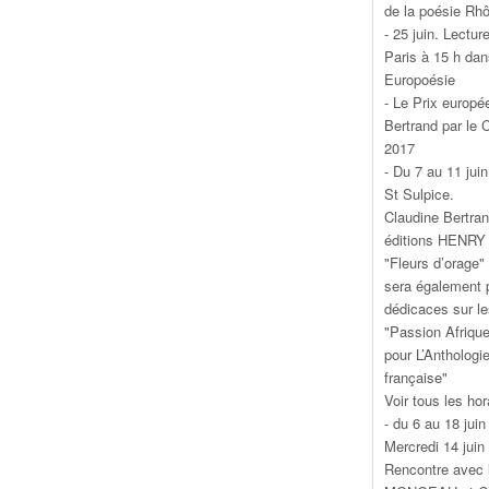
de la poésie Rh
- 25 juin. Lectur
Paris à 15 h da
Europoésie
- Le Prix europé
Bertrand par le 
2017
- Du 7 au 11 jui
St Sulpice.
Claudine Bertran
éditions HENRY 
"Fleurs d’orage"
sera également p
dédicaces sur l
"Passion Afrique
pour L’Anthologi
française"
Voir tous les hor
- du 6 au 18 jui
Mercredi 14 juin
Rencontre avec 