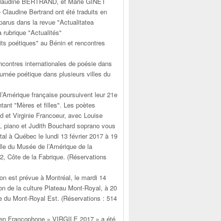
audine BERTRAND, et Marie GINET
Claudine Bertrand ont été traduits en
parus dans la revue "Actualitatea
la rubrique "Actualités"
uits poétiques" au Bénin et rencontres
contres internationales de poésie dans
ournée poétique dans plusieurs villes du
l’Amérique française poursuivent leur 21e
tant "Mères et filles". Les poètes
d et Virginie Francoeur, avec Louise
, piano et Judith Bouchard soprano vous
ital à Québec le lundi 13 février 2017 à 19
lle du Musée de l’Amérique de la
2, Côte de la Fabrique. (Réservations
on est prévue à Montréal, le mardi 14
son de la culture Plateau Mont-Royal, à 20
e du Mont-Royal Est. (Réservations : 514
éen Francophone « VIRGILE 2017 » a été