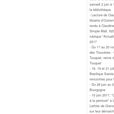
samedi 2 juin à 
la bibliothèque.
- Lecture de Cla
librairie d’Outr
rendu à Claudine
Simple Malt, 620
rubrique "Actuali
2017
- Du 17 au 20 n
des Trouvères : 
Touquet, remis d
Touquet
- 16, 19 et 21 ju
Basilique Sainte
rencontres pour 
- Du 28 juin au 
Bourgogne
- 15 juin 2017, 
à la peinture" à 
Lettres de Grenob
sur leur démarc