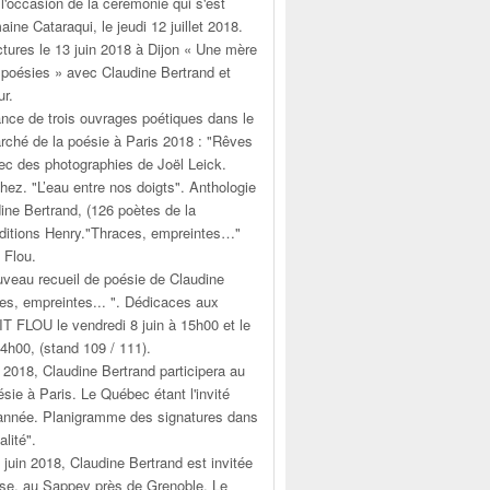
 l'occasion de la cérémonie qui s'est
ine Cataraqui, le jeudi 12 juillet 2018.
tures le 13 juin 2018 à Dijon « Une mère
ux poésies » avec Claudine Bertrand et
ur.
ance de trois ouvrages poétiques dans le
rché de la poésie à Paris 2018 : "Rêves
ec des photographies de Joël Leick.
ez. "L’eau entre nos doigts". Anthologie
dine Bertrand, (126 poètes de la
Éditions Henry."Thraces, empreintes…"
 Flou.
uveau recueil de poésie de Claudine
es, empreintes... ". Dédicaces aux
T FLOU le vendredi 8 juin à 15h00 et le
h00, (stand 109 / 111).
n 2018, Claudine Bertrand participera au
sie à Paris. Le Québec étant l'invité
 année. Planigramme des signatures dans
alité".
 juin 2018, Claudine Bertrand est invitée
use, au Sappey près de Grenoble. Le