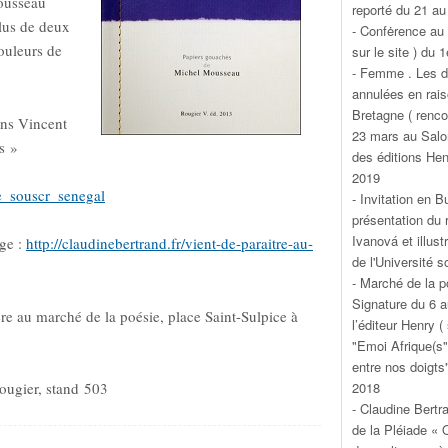
ousseau
reporté du 21 au
lus de deux
- Confėrence au
ouleurs de
sur le site ) du
- Femme . Les d
annulées en rais
Bretagne ( renco
ons Vincent
23 mars au Salon
s »
des éditions Hen
2019
e_souscr_senegal
- Invitation en 
présentation du 
Ivanová et illust
age :
http://claudinebertrand.fr/vient-de-paraitre-au-
de l'Université s
- Marché de la p
Signature du 6 a
re au marché de la poésie, place Saint-Sulpice à
l’éditeur Henry 
"Emoi Afrique(s")
entre nos doigts
2018
ougier, stand 503
- Claudine Bertr
de la Pléiade « 