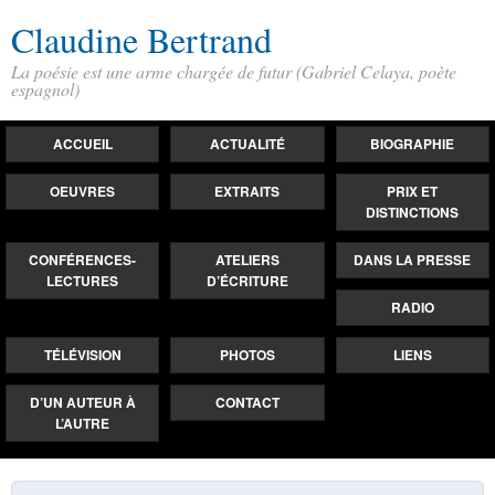
Claudine Bertrand
La poésie est une arme chargée de futur (Gabriel Celaya, poète
espagnol)
ACCUEIL
ACTUALITÉ
BIOGRAPHIE
OEUVRES
EXTRAITS
PRIX ET
DISTINCTIONS
CONFÉRENCES-
ATELIERS
DANS LA PRESSE
LECTURES
D’ÉCRITURE
RADIO
TÉLÉVISION
PHOTOS
LIENS
D’UN AUTEUR À
CONTACT
L’AUTRE