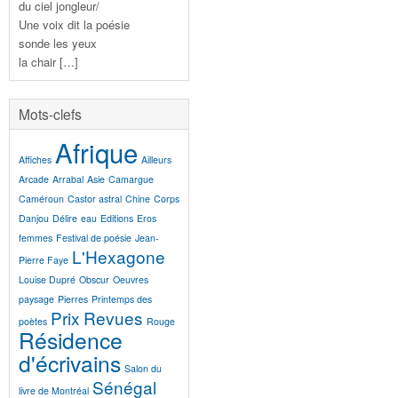
du ciel jongleur/
Une voix dit la poésie
sonde les yeux
la chair […]
Mots-clefs
Afrique
Affiches
Ailleurs
Arcade
Arrabal
Asie
Camargue
Caméroun
Castor astral
Chine
Corps
Danjou
Délire
eau
Editions
Eros
femmes
Festival de poésie
Jean-
L'Hexagone
Pierre Faye
Louise Dupré
Obscur
Oeuvres
paysage
Pierres
Printemps des
Prix
Revues
poètes
Rouge
Résidence
d'écrivains
Salon du
Sénégal
livre de Montréal