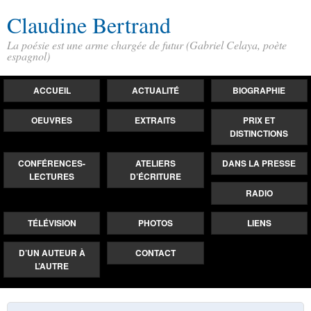
Claudine Bertrand
La poésie est une arme chargée de futur (Gabriel Celaya, poète
espagnol)
ACCUEIL
ACTUALITÉ
BIOGRAPHIE
OEUVRES
EXTRAITS
PRIX ET
DISTINCTIONS
CONFÉRENCES-
ATELIERS
DANS LA PRESSE
LECTURES
D’ÉCRITURE
RADIO
TÉLÉVISION
PHOTOS
LIENS
D’UN AUTEUR À
CONTACT
L’AUTRE