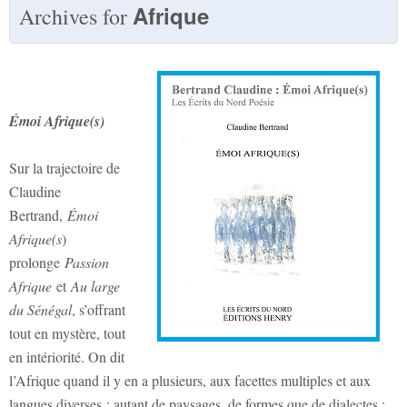
Afrique
Archives for
É
moi Afrique(s)
Sur la trajectoire de
Claudine
Bertrand,
Émoi
Afrique(s
)
prolonge
Passion
Afrique
et
Au large
du Sénégal
, s’offrant
tout en mystère, tout
en intériorité. On dit
l’Afrique quand il y en a plusieurs, aux facettes multiples et aux
langues diverses : autant de paysages, de formes que de dialectes ;