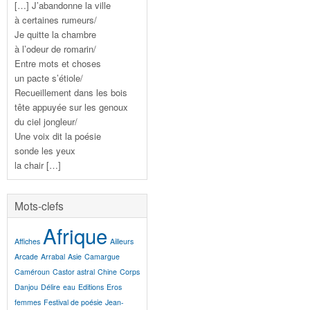
[…] J’abandonne la ville
à certaines rumeurs/
Je quitte la chambre
à l’odeur de romarin/
Entre mots et choses
un pacte s’étiole/
Recueillement dans les bois
tête appuyée sur les genoux
du ciel jongleur/
Une voix dit la poésie
sonde les yeux
la chair […]
Mots-clefs
Afrique
Affiches
Ailleurs
Arcade
Arrabal
Asie
Camargue
Caméroun
Castor astral
Chine
Corps
Danjou
Délire
eau
Editions
Eros
femmes
Festival de poésie
Jean-