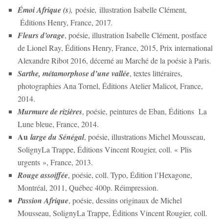
Émoi Afrique (s
),
poésie
,
illustration Isabelle Clément,
Éditions Henry, France, 2017
.
Fleurs d’orage
, poésie, illustration Isabelle Clément, postface
de Lionel Ray, Éditions Henry, France, 2015, Prix international
Alexandre Ribot 2016, décerné au Marché de la poésie à Paris.
Sarthe, métamorphose d’une vallée
, textes littéraires,
photographies Ana Tornel, Éditions Atelier Malicot, France,
2014.
Murmure de rizières
, poésie, peintures de Eban, Éditions La
Lune bleue, France, 2014.
Au
large du Sénégal
, poésie, illustrations Michel Mousseau,
SolignyLa Trappe, Éditions Vincent Rougier, coll. « Plis
urgents », France, 2013.
Rouge assoiffée
, poésie, coll. Typo, Édition l’Hexagone,
Montréal, 2011, Québec 400p. Réimpression.
Passion Afrique
, poésie, dessins originaux de Michel
Mousseau, SolignyLa Trappe, Éditions Vincent Rougier, coll.