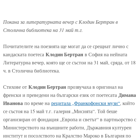
Покана за литературната вечер с Клодин Бертран в
Столична библиотека на 31 май т.г.
Почитателите на поезията ще могат да се срещнат лично с
Клодин Бертран
кандаската поетеса
в София на нейната
Литературна вечер, която ще се състои на 31 май, сряда, от 18
ч. в Столична библиотека.
Клодин Бертран
Стихове от
прозвучаха в оригинал на
Димана
френски и преведени на български език от поетесата
Иванова
по време на
рецитала „Франкофонски музи“
, който
се състоя на 15 май т.г. галерия „Мисията“. Той беше
организиран от фондация „Европа и светът“ в партньорство с
Министерството на външните работи, Държавния културен
институт и посолството на Кралство Мароко в България по