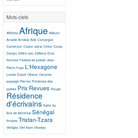
Mots-clefs
Afrique
Affiches
Ailleurs
Arcade
Arrabal
Asie
Camargue
Caméroun
Castor astral
Chine
Corps
Danjou
Délire
eau
Editions
Eros
femmes
Festival de poésie
Jean-
L'Hexagone
Pierre Faye
Louise Dupré
Obscur
Oeuvres
paysage
Pierres
Printemps des
Prix
Revues
poètes
Rouge
Résidence
d'écrivains
Salon du
Sénégal
livre de Montréal
Tristan-Tzara
thraces
Vertiges
Viet Nam
Vézelay