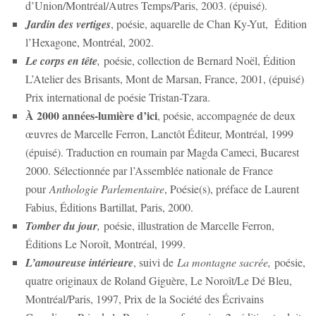
d’Union/Montréal/Autres Temps/Paris, 2003. (épuisé).
Jardin des vertiges
, poésie, aquarelle de Chan Ky-Yut, Édition
l’Hexagone, Montréal, 2002.
Le corps en tête
,
poésie, collection de Bernard Noël, Édition
L’Atelier des Brisants, Mont de Marsan, France, 2001, (épuisé)
Prix international de poésie Tristan-Tzara.
À 2000 années-lumière d’ici
, poésie, accompagnée de deux
œuvres de Marcelle Ferron, Lanctôt Éditeur, Montréal, 1999
(épuisé). Traduction en roumain par Magda Cameci, Bucarest
2000. Sélectionnée par l’Assemblée nationale de France
pour
Anthologie Parlementaire
, Poésie(s), préface de Laurent
Fabius, Éditions Bartillat, Paris, 2000.
Tomber du jour
,
poésie, illustration de Marcelle Ferron,
Éditions Le Noroît, Montréal, 1999.
L’amoureuse intérieure
, suivi de
La montagne sacrée,
poésie,
quatre originaux de Roland Giguère, Le Noroît/Le Dé Bleu,
Montréal/Paris, 1997, Prix de la Société des Écrivains