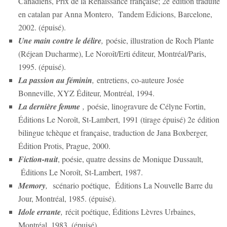
Canadiens, Prix de la Renaissance française; 2e édition traduite
en catalan par Anna Montero, Tandem Edicions, Barcelone,
2002. (épuisé).
Une main contre le délire
,
poésie, illustration de Roch Plante
(Réjean Ducharme), Le Noroît/Erti éditeur, Montréal/Paris,
1995. (épuisé).
La passion au féminin
,
entretiens, co-auteure Josée
Bonneville, XYZ Éditeur, Montréal, 1994.
La dernière femme
,
poésie, linogravure de Célyne Fortin,
Éditions Le Noroît, St-Lambert, 1991 (tirage épuisé) 2e édition
bilingue tchèque et française, traduction de Jana Boxberger,
Édition Protis, Prague, 2000.
Fiction-nuit
, poésie, quatre dessins de Monique Dussault,
Éditions Le Noroît, St-Lambert, 1987.
Memory
,
scénario poétique, Éditions La Nouvelle Barre du
Jour, Montréal, 1985. (épuisé).
Idole errante
,
récit poétique, Éditions Lèvres Urbaines,
Montréal, 1983. (épuisé).