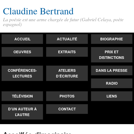
Claudine Bertrand
La poésie est une arme chargée de futur (Gabriel Celaya, poète
espagnol)
ACCUEIL
ACTUALITÉ
BIOGRAPHIE
OEUVRES
EXTRAITS
PRIX ET
DISTINCTIONS
CONFÉRENCES-
ATELIERS
DANS LA PRESSE
LECTURES
D’ÉCRITURE
RADIO
TÉLÉVISION
PHOTOS
LIENS
D’UN AUTEUR À
CONTACT
L’AUTRE