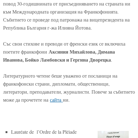
повод 30-годишнината от присъединяването на страната ни
към Международната организация на Франкофонията.
Събитието се проведе под патронажа на вицепрезидента на
Република България г-жа Илияна Йотова.
Със свои стихове и преводи от френски език се включиха
Аксиния Михайлова, Димана
поетите франкофони
Иванова, Бойко Ламбовски и Гергина Дворецка
.
Литературното четене беше уважено от посланици на
франкофонски страни, дипломати, общественици,
литератори, преподаватели, журналисти. Повече за събитието
може да прочетете на
сайта
ни.
Lauréate de l’Ordre de la Pléiade