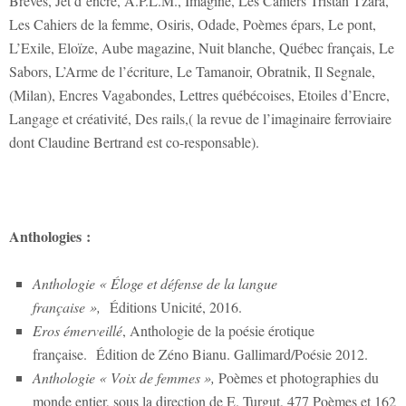
Brèves, Jet d’encre, A.P.L.M., Imagine, Les Cahiers Tristan Tzara,
Les Cahiers de la femme, Osiris, Odade, Poèmes épars, Le pont,
L’Exile, Eloïze, Aube magazine, Nuit blanche, Québec français, Le
Sabors, L’Arme de l’écriture, Le Tamanoir, Obratnik, Il Segnale,
(Milan), Encres Vagabondes, Lettres québécoises, Etoiles d’Encre,
Langage et créativité, Des rails,( la revue de l’imaginaire ferroviaire
dont Claudine Bertrand est co-responsable).
Anthologies :
Anthologie «
Éloge et défense de la langue
française »,
Éditions Unicité, 2016.
Eros émerveillé
, Anthologie de la poésie érotique
française. Édition de Zéno Bianu. Gallimard/Poésie 2012.
Anthologie « Voix de femmes »,
Poèmes et photographies du
monde entier, sous la direction de E. Turgut, 477 Poèmes et 162