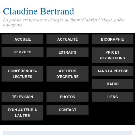
Claudine Bertrand
La poésie est une arme chargée de futur (Gabriel Celaya, poète
espagnol)
ACCUEIL
ACTUALITÉ
BIOGRAPHIE
OEUVRES
EXTRAITS
PRIX ET
DISTINCTIONS
CONFÉRENCES-
ATELIERS
DANS LA PRESSE
LECTURES
D’ÉCRITURE
RADIO
TÉLÉVISION
PHOTOS
LIENS
D’UN AUTEUR À
CONTACT
L’AUTRE