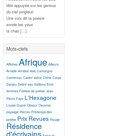
tête appuyée sur les genoux
du ciel jongleur/
Une voix dit la poésie
sonde les yeux
la chair […]
Mots-clefs
Afrique
Affiches
Ailleurs
Arcade
Arrabal
Asie
Camargue
Caméroun
Castor astral
Chine
Corps
Danjou
Délire
eau
Editions
Eros
femmes
Festival de poésie
Jean-
L'Hexagone
Pierre Faye
Louise Dupré
Obscur
Oeuvres
paysage
Pierres
Printemps des
Prix
Revues
poètes
Rouge
Résidence
d'écrivains
Salon du