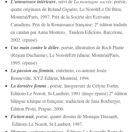
L’amoureuse intérieure
, suivi de
La montagne sacrée,
poésie,
quatre originaux de Roland Giguère, Le Noroît/Le Dé Bleu,
Montréal/Paris, 1997, Prix de la Société des Écrivains
e
Canadiens, Prix de la Renaissance française; 2
édition traduite
en catalan par Anna Montero, Tandem Edicions, Barcelone,
2002. (épuisé)
Une main contre le délire
,
poésie, illustration de Roch Plante
(Réjean Ducharme), Le Noroît/Erti éditeur, Montréal/Paris,
1995. (épuisé)
La passion au féminin
,
entretiens, co-auteure Josée
Bonneville, XYZ Éditeur, Montréal, 1994.
La dernière femme
,
poésie, linogravure de Célyne Fortin,
e
Éditions Le Noroît, St-Lambert, 1991 (tirage épuisé) 2
édition
bilingue tchèque et française, traduction de Jana Boxberger,
Édition Protis, Prague, 2000.
Fiction-nuit
, poésie, quatre dessins de Monique Dussault,
Éditions Le Noroît, St-Lambert, 1987.
Memory
,
scénario poétique, Éditions La Nouvelle Barre du