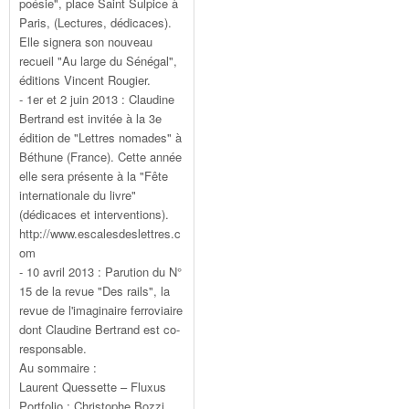
poésie", place Saint Sulpice à
Paris, (Lectures, dédicaces).
Elle signera son nouveau
recueil "Au large du Sénégal",
éditions Vincent Rougier.
- 1er et 2 juin 2013 : Claudine
Bertrand est invitée à la 3e
édition de "Lettres nomades" à
Béthune (France). Cette année
elle sera présente à la "Fête
internationale du livre"
(dédicaces et interventions).
http://www.escalesdeslettres.c
om
- 10 avril 2013 : Parution du N°
15 de la revue "Des rails", la
revue de l'imaginaire ferroviaire
dont Claudine Bertrand est co-
responsable.
Au sommaire :
Laurent Quessette – Fluxus
Portfolio : Christophe Bozzi