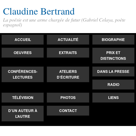
Claudine Bertrand
La poésie est une arme chargée de futur (Gabriel Celaya, poète
espagnol)
ACCUEIL
ACTUALITÉ
BIOGRAPHIE
OEUVRES
EXTRAITS
PRIX ET
DISTINCTIONS
CONFÉRENCES-
ATELIERS
DANS LA PRESSE
LECTURES
D’ÉCRITURE
RADIO
TÉLÉVISION
PHOTOS
LIENS
D’UN AUTEUR À
CONTACT
L’AUTRE