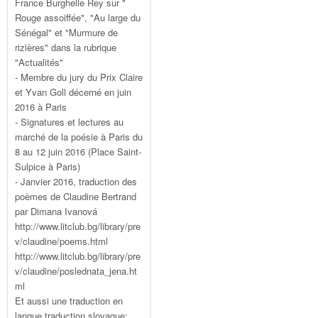
France Burghelle Rey sur "
Rouge assoiffée", "Au large du
Sénégal" et "Murmure de
rizières" dans la rubrique
"Actualités"
- Membre du jury du Prix Claire
et Yvan Goll décerné en juin
2016 à Paris
- Signatures et lectures au
marché de la poésie à Paris du
8 au 12 juin 2016 (Place Saint-
Sulpice à Paris)
- Janvier 2016, traduction des
poèmes de Claudine Bertrand
par Dimana Ivanová
http://www.litclub.bg/library/pre
v/claudine/poems.html
http://www.litclub.bg/library/pre
v/claudine/poslednata_jena.ht
ml
Et aussi une traduction en
langue traduction slovaque: