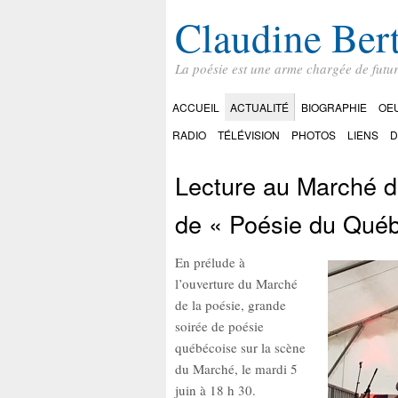
Claudine Ber
La poésie est une arme chargée de futu
ACCUEIL
ACTUALITÉ
BIOGRAPHIE
OE
RADIO
TÉLÉVISION
PHOTOS
LIENS
D
Lecture au Marché d
de « Poésie du Québ
En prélude à
l’ouverture du Marché
de la poésie, grande
soirée de poésie
québécoise sur la scène
du Marché, le mardi 5
juin à 18 h 30.