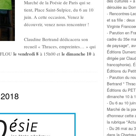
des cultures » à
Marché de la Poésie de Paris qui se
déroulée au Doma
tient, Place Saint-Sulpice, du 6 au 10
- Rencontres-Lec
juin. A cette occasion, Venez le
et sa fille : de
découvrir, venez nous rencontrer !
Virginie Francoe
- Parution en Fr
cadre du 35e ma
Claudine Bertrand dédicacera son
de paysage", av
recueil « Thraces, empreintes… » qui
Éditions Dumerch
le vendredi 8
le dimanche 10
IT FLOU
à 15h00 et
à
dirigée par Clau
francophonie). 
Éditions du Petit
- Parution du no
Bertrand " Thrac
Éditions du PETI
 2018
dimanche 10 à 14
- Du 6 au 10 jui
Marché de la poé
d'honneur cette
la rubrique "Actu
- Du 26 mai au 3
dans la Chartre