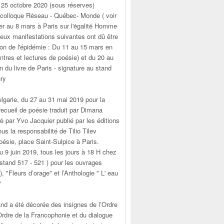
 25 octobre 2020 (sous réserves)
 colloque Rėseau - Québec- Monde ( voir
 1er au 8 mars à Paris sur l'ėgalitė Homme
eux manifestations suivantes ont dû être
on de l'épidémie : Du 11 au 15 mars en
ntres et lectures de poésie) et du 20 au
 du livre de Paris - signature au stand
ry
Bulgarie, du 27 au 31 mai 2019 pour la
recueil de poésie traduit par Dimana
rė par Yvo Jacquier publié par les éditions
ous la responsabilité de Tilio Tilev
oésie, place Saint-Sulpice à Paris.
u 9 juin 2019, tous les jours à 18 H chez
( stand 517 - 521 ) pour les ouvrages
, "Fleurs d’orage" et l’Anthologie " L' eau
"
and a été décorée des insignes de l’Ordre
Ordre de la Francophonie et du dialogue