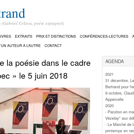
trand
r (Gabriel Celaya, poète espagnol)
UVRES
EXTRAITS
PRIX ET DISTINCTIONS
CONFÉRENCES-LECTURES
’UN AUTEUR À L’AUTRE
CONTACT
e la poésie dans le cadre
AGENDA
ec » le 5 juin 2018
2021
31 décembre, Le
Bertrand pour l
9 octobre, Clau
Appercelle
2020
- Parution en ma
Vézelay" aux édi
- Le Marché de l
printemps en rai