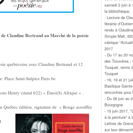
samedi 2 juin à 
la bibliothèque.
- Lecture de Cla
librairie d’Outr
rendu à Claudine
 de Claudine Bertrand au Marché de la poésie
Simple Malt, 620
rubrique "Actuali
2017
- Du 17 au 20 n
des Trouvères : 
sie québécoise avec Claudine Bertrand et 12
Touquet, remis d
Touquet
. Place Saint-Sulpice Paris 6e.
- 16, 19 et 21 ju
Basilique Sainte
rencontres pour 
ions Henry (stand 622) « Émoi(S) Afrique « .
- Du 28 juin au 
Bourgogne
du Québec édition, signature de » Rouge assoiffée
- 15 juin 2017, 
à la peinture" à 
d
Lettres de Grenob
sur leur démarc