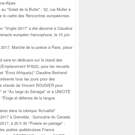
ône-Alpes
e au "Soleil de la Butte" - 32, rue Muller à
ns le cadre des Rencontres européennes-
en "Virgile 2017" a été décerné à Claudine
Cénacle européen francophone, le 10 juin
n 2017, Marché de la poésie à Paris, place
d sera en dédicace sur le stand des
(Emplacement N°622), pour les recueils
 et "Émoi Afrique(s)" Claudine Bertrand
résente tous les jours pour des
es stands de Vincent ROUGIER pour
" et "Au large du Sénégal" et à UNICITÉ
e "Éloge et défense de la langue
aires dans la rubrique 'Actualité"
n 2017 à Grenoble : Quinzaine du Canada.
 2017, à 20 h 30 "Poésie en partage" :
les poètes québécoises France