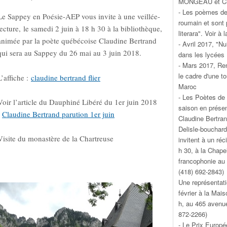
MONGEAU et Cl
- Les poèmes de 
Le Sappey en Poésie-AEP vous invite à une veillée-
roumain et sont 
lecture, le samedi 2 juin à 18 h 30 à la bibliothèque,
literara". Voir à 
animée par la poète québécoise Claudine Bertrand
- Avril 2017, "N
qui sera au Sappey du 26 mai au 3 juin 2018.
dans les lycées
- Mars 2017, Ren
le cadre d'une t
L’affiche :
claudine bertrand flier
Maroc
- Les Poètes de 
Voir l’article du Dauphiné Libéré du 1er juin 2018
saison en présen
:
Claudine Bertrand parution 1er juin
Claudine Bertran
Delisle-bouchard
Visite du monastère de la Chartreuse
invitent à un réc
h 30, à la Chape
francophonie au 
(418) 692-2843)
Une représentati
février à la Mai
h, au 465 avenu
872-2266)
- Le Prix Europ