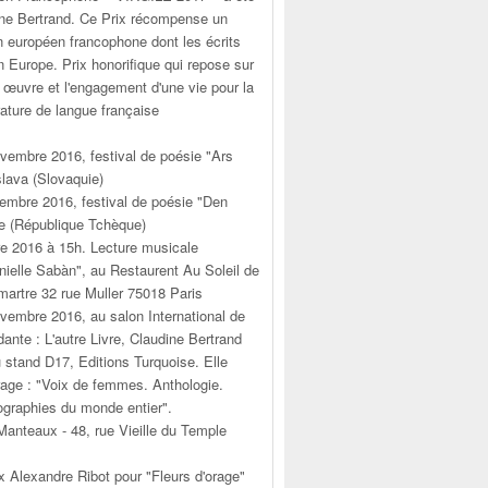
ine Bertrand. Ce Prix récompense un
n européen francophone dont les écrits
 Europe. Prix honorifique qui repose sur
 œuvre et l'engagement d'une vie pour la
érature de langue française
vembre 2016, festival de poésie "Ars
slava (Slovaquie)
embre 2016, festival de poésie "Den
e (République Tchèque)
e 2016 à 15h. Lecture musicale
elle Sabàn", au Restaurent Au Soleil de
martre 32 rue Muller 75018 Paris
vembre 2016, au salon International de
dante : L'autre Livre, Claudine Bertrand
 stand D17, Editions Turquoise. Elle
rage : "Voix de femmes. Anthologie.
graphies du monde entier".
anteaux - 48, rue Vieille du Temple
ix Alexandre Ribot pour "Fleurs d'orage"