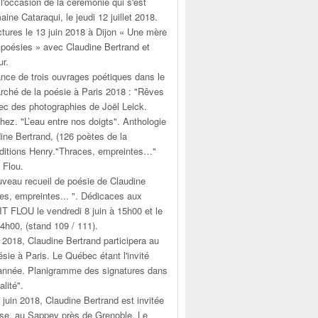
 l'occasion de la cérémonie qui s'est
ine Cataraqui, le jeudi 12 juillet 2018.
tures le 13 juin 2018 à Dijon « Une mère
ux poésies » avec Claudine Bertrand et
ur.
ance de trois ouvrages poétiques dans le
rché de la poésie à Paris 2018 : "Rêves
ec des photographies de Joël Leick.
ez. "L’eau entre nos doigts". Anthologie
dine Bertrand, (126 poètes de la
Éditions Henry."Thraces, empreintes…"
 Flou.
uveau recueil de poésie de Claudine
es, empreintes... ". Dédicaces aux
T FLOU le vendredi 8 juin à 15h00 et le
h00, (stand 109 / 111).
n 2018, Claudine Bertrand participera au
sie à Paris. Le Québec étant l'invité
 année. Planigramme des signatures dans
alité".
 juin 2018, Claudine Bertrand est invitée
use, au Sappey près de Grenoble. Le