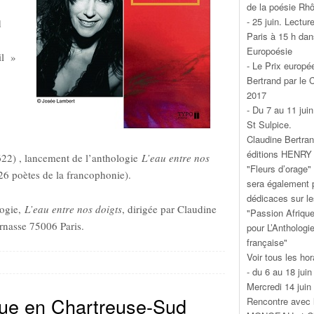
de la poésie Rh
- 25 juin. Lectur
d
Paris à 15 h da
Europoésie
il »
- Le Prix europé
Bertrand par le 
2017
- Du 7 au 11 jui
St Sulpice.
Claudine Bertran
éditions HENRY 
622) , lancement de l’anthologie
L’eau entre nos
"Fleurs d’orage"
26 poètes de la francophonie).
sera également p
dédicaces sur l
logie,
L’eau entre nos doigts
, dirigée par Claudine
"Passion Afrique
rnasse 75006 Paris.
pour L’Anthologi
française"
Voir tous les hor
- du 6 au 18 jui
Mercredi 14 juin
que en Chartreuse-Sud
Rencontre avec 