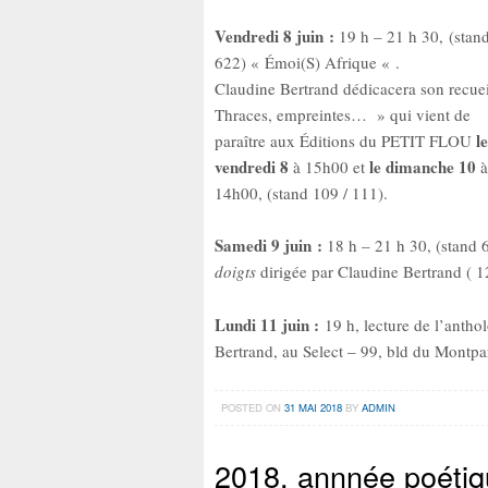
Vendredi 8 juin :
19 h – 21 h 30, (stan
622) « Émoi(S) Afrique « .
Claudine Bertrand dédicacera son recue
Thraces, empreintes… » qui vient de
le
paraître aux Éditions du PETIT FLOU
vendredi 8
le dimanche 10
à 15h00 et
à
14h00, (stand 109 / 111).
Samedi 9 juin :
18 h – 21 h 30, (stand 
doigts
dirigée par Claudine Bertrand ( 1
Lundi 11 juin :
19 h, lecture de l’antho
Bertrand, au Select – 99, bld du Montpa
POSTED ON
31 MAI 2018
BY
ADMIN
2018, annnée poéti