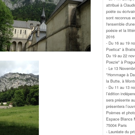
attribué à Claud
poète ou écrivai
sont reconnus en
l'ensemble d'une
poésie et la litt
2016
- Du 16 au 19 no
Poetica" à Brati
Du 19 au 22 nov
Poezie" à Pragu
- Le 13 Novembr
"Hommage à Dani
la Butte, à Mont
- Du 11 au 13 no
l’édition indépen
sera présente au
présentera l’ouv
Poèmes et photo
Espace Blancs M
75004 Paris
- Lauréate du pr