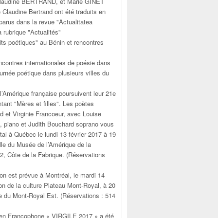
audine BERTRAND, et Marie GINET
Claudine Bertrand ont été traduits en
parus dans la revue "Actualitatea
la rubrique "Actualités"
uits poétiques" au Bénin et rencontres
contres internationales de poésie dans
ournée poétique dans plusieurs villes du
l’Amérique française poursuivent leur 21e
tant "Mères et filles". Les poètes
d et Virginie Francoeur, avec Louise
, piano et Judith Bouchard soprano vous
ital à Québec le lundi 13 février 2017 à 19
lle du Musée de l’Amérique de la
2, Côte de la Fabrique. (Réservations
on est prévue à Montréal, le mardi 14
son de la culture Plateau Mont-Royal, à 20
e du Mont-Royal Est. (Réservations : 514
éen Francophone « VIRGILE 2017 » a été