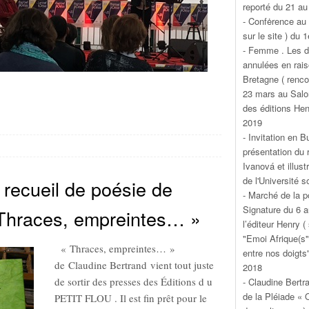
reporté du 21 au
- Confėrence au
sur le site ) du
- Femme . Les d
annulées en rais
Bretagne ( renco
23 mars au Salon
des éditions Hen
2019
- Invitation en 
présentation du 
Ivanová et illust
de l'Université s
recueil de poésie de
- Marché de la p
Signature du 6 a
«Thraces, empreintes… »
l’éditeur Henry 
"Emoi Afrique(s")
« Thraces, empreintes… »
entre nos doigts
de Claudine Bertrand vient tout juste
2018
de sortir des presses des Éditions d u
- Claudine Bertr
de la Pléiade « 
PETIT FLOU . Il est fin prêt pour le