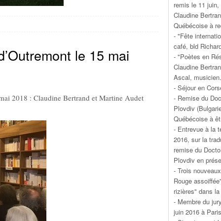
remis le 11 juin
Claudine Bertran
Québécoise à rec
- "Fête internati
café, bld Richard
e d’Outremont le 15 mai
- "Poètes en Ré
Claudine Bertra
Ascal, musicien
- Séjour en Cors
5 mai 2018 : Claudine Bertrand et Martine Audet
- Remise du Doct
Plovdiv (Bulgari
Québécoise à êtr
- Entrevue à la t
2016, sur la tra
remise du Doctor
Plovdiv en prés
- Trois nouveaux
Rouge assoiffée
rizières" dans la
- Membre du jury
juin 2016 à Pari