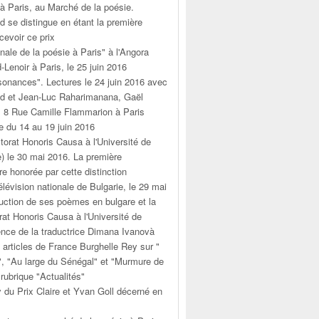
, à Paris, au Marché de la poésie.
d se distingue en étant la première
evoir ce prix
onale de la poésie à Paris" à l'Angora
-Lenoir à Paris, le 25 juin 2016
sonances". Lectures le 24 juin 2016 avec
nd et Jean-Luc Raharimanana, Gaël
. 8 Rue Camille Flammarion à Paris
e du 14 au 19 juin 2016
orat Honoris Causa à l'Université de
e) le 30 mai 2016. La première
e honorée par cette distinction
élévision nationale de Bulgarie, le 29 mai
duction de ses poèmes en bulgare et la
at Honoris Causa à l'Université de
ence de la traductrice Dimana Ivanovà
 articles de France Burghelle Rey sur "
", "Au large du Sénégal" et "Murmure de
 rubrique "Actualités"
 du Prix Claire et Yvan Goll décerné en
s