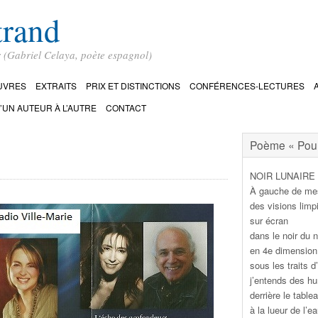
trand
r (Gabriel Celaya, poète espagnol)
UVRES
EXTRAITS
PRIX ET DISTINCTIONS
CONFÉRENCES-LECTURES
’UN AUTEUR À L’AUTRE
CONTACT
Poème « Pour 
NOIR LUNAIRE
À gauche de me
des visions limp
sur écran
dans le noir du n
en 4e dimension 
sous les traits 
j’entends des hu
derrière le table
à la lueur de l’e