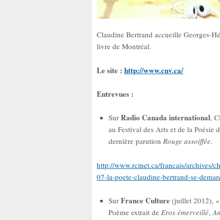
Claudine Bertrand accueille Georges-Hé
livre de Montréal.
Le site :
http://www.cnv.ca/
Entrevues :
Radio Canada international
Sur
, C
au Festival des Arts et de la Poésie
dernière parution
Rouge assoiffée.
http://www.rcinet.ca/francais/archives
07-la-poete-claudine-bertrand-se-demarq
France Culture
Sur
(juillet 2012), 
Poème extrait de
Eros émerveillé
,
An