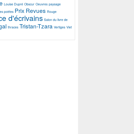
e
Louise Dupré
Obscur
Oeuvres
paysage
Prix
Revues
es poètes
Rouge
e d'écrivains
Salon du livre de
gal
Tristan-Tzara
thraces
Vertiges
Viet