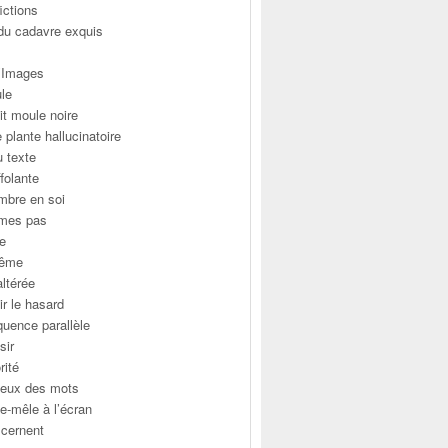
fictions
 du cadavre exquis
’Images
ule
it moule noire
e plante hallucinatoire
u texte
folante
bre en soi
 mes pas
he
même
ltérée
ir le hasard
uence parallèle
sir
rité
jeux des mots
e-mêle à l’écran
 cernent