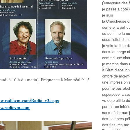
j’enregistre des 
je passe à côté
je suis
la Chercheuse d
derrière la pellic
où se filme la nu
sous l’effet d’un
je vois la fibre d
dans la marge af
comme une cham
je marche dans
à l’état d’ébauc
ombre de moi-
jeudi à 10 h du matin). Fréquence à Montréal 91,3
une impression a
pour ne pas abol
superpose la séq
ww.radiovm.com/Radio_v3.aspx
vu de profil le dé
portrait en intério
ww.radiovm.com
sans céder aux 
des nombres pêl
des fissures me