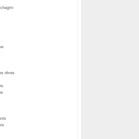
chagrin
ue
es rêves
re
us
ants
ers