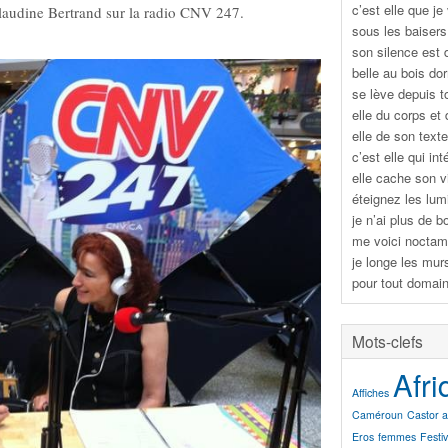
c’est elle que je
audine Bertrand sur la radio CNV 247.
sous les baiser
son silence est 
belle au bois dor
se lève depuis t
elle du corps et
elle de son texte
c’est elle qui i
elle cache son 
éteignez les lumi
je n’ai plus de 
me voici noctam
je longe les mur
pour tout domain
Mots-clefs
Afri
Affiches
Caméroun
Castor a
Eros
femmes
Festi