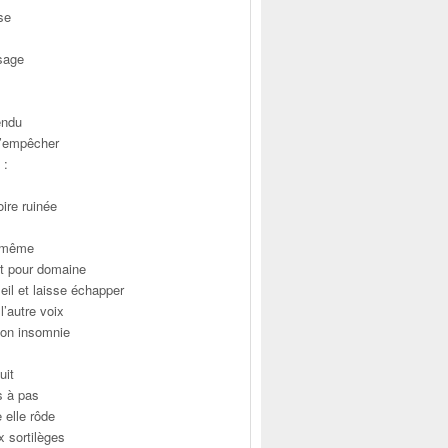
se
isage
endu
s’empêcher
 :
ire ruinée
e-même
uit pour domaine
il et laisse échapper
l’autre voix
on insomnie
uit
s à pas
 elle rôde
ux sortilèges