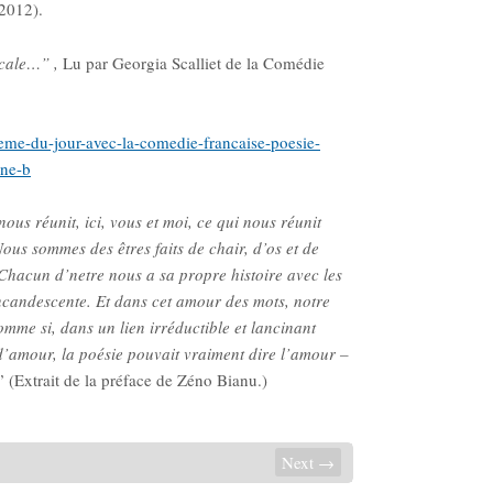
2012).
icale…” ,
Lu par Georgia Scalliet de la Comédie
oeme-du-jour-avec-la-comedie-francaise-poesie-
ine-b
ous réunit, ici, vous et moi, ce qui nous réunit
ous sommes des êtres faits de chair, d’os et de
 Chacun d’netre nous a sa propre histoire avec les
ncandescente. Et dans cet amour des mots, notre
me si, dans un lien irréductible et lancinant
 d’amour, la poésie pouvait vraiment dire l’amour –
.” (Extrait de la préface de Zéno Bianu.)
Next →