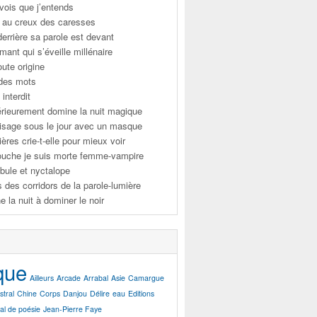
 vois que j’entends
s au creux des caresses
derrière sa parole est devant
mant qui s’éveille millénaire
oute origine
 des mots
 interdit
ntérieurement domine la nuit magique
visage sous le jour avec un masque
ères crie-t-elle pour mieux voir
bouche je suis morte femme-vampire
bule et nyctalope
s des corridors de la parole-lumière
e la nuit à dominer le noir
que
Ailleurs
Arcade
Arrabal
Asie
Camargue
stral
Chine
Corps
Danjou
Délire
eau
Editions
val de poésie
Jean-Pierre Faye