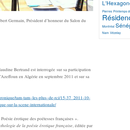
L'Hexagon
Pierres
Printemps d
Résidenc
bert Germain, Président d’honneur du Salon du
Séné
Montréal
Nam
Vézelay
laudine Bertrand est interrogée sur sa participation
 d’Azeffoun en Algérie en septembre 2011 et sur sa
/chronique/tam-tam–les-plus–de-rci/15-37_2011-10-
ue-sur-la-scene-internationale/
« Poésie érotique des poétesses françaises ».
thologie de la poésie érotique française
, éditée par