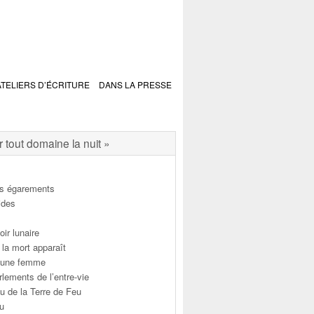
ATELIERS D’ÉCRITURE
DANS LA PRESSE
tout domaine la nuit »
s égarements
ides
oir lunaire
la mort apparaît
d’une femme
rlements de l’entre-vie
au de la Terre de Feu
au