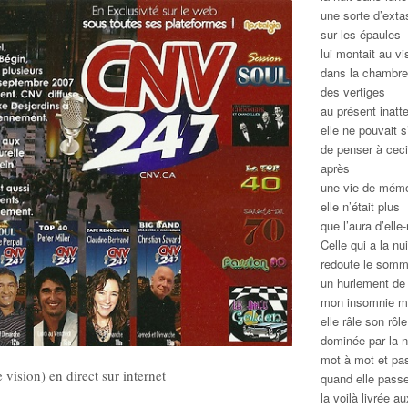
une sorte d’exta
sur les épaules
lui montait au v
dans la chambre
des vertiges
au présent inatt
elle ne pouvait 
de penser à ceci
après
une vie de mémo
elle n’était plus
que l’aura d’ell
Celle qui a la n
redoute le somme
un hurlement de 
mon insomnie m
elle râle son rôle
dominée par la n
mot à mot et pa
sion) en direct sur internet
quand elle passe
la voilà livrée a