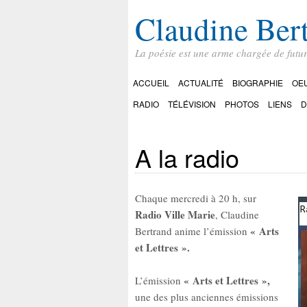
Claudine Ber
La poésie est une arme chargée de futu
ACCUEIL
ACTUALITÉ
BIOGRAPHIE
OE
RADIO
TÉLÉVISION
PHOTOS
LIENS
D
A la radio
Chaque mercredi à 20 h, sur
Radio Ville Marie
, Claudine
« Arts
Bertrand anime l’émission
et Lettres ».
« Arts et Lettres »,
L’émission
une des plus anciennes émissions