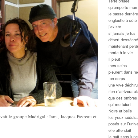
Terre brûlée
qu’emporte mon 
je passe derrière
engloutie à côté
j’existe
si jamais je fus
désert desséché
maintenant perd
morte à la vie
il pleut
mes seins
pleurent dans m
ton corps
une vive déchiru
rien n’arrivera pl
que des ombres
qui me fuient
Noire et belle
vait le groupe Madrigal : Jam , Jacques Favreau et
les yeux séduis
posés sur l’univ
elle attendait
la nuit sans lune