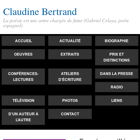
Claudine Bertrand
La poésie est une arme chargée de futur (Gabriel Celaya, poète
espagnol)
ACCUEIL
ACTUALITÉ
BIOGRAPHIE
OEUVRES
EXTRAITS
PRIX ET
DISTINCTIONS
CONFÉRENCES-
ATELIERS
DANS LA PRESSE
LECTURES
D’ÉCRITURE
RADIO
TÉLÉVISION
PHOTOS
LIENS
D’UN AUTEUR À
CONTACT
L’AUTRE