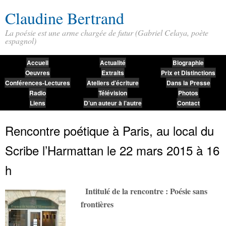
Claudine Bertrand
La poésie est une arme chargée de futur (Gabriel Celaya, poète
espagnol)
Accueil
Actualité
Biographie
Oeuvres
Extraits
Prix et Distinctions
Conférences-Lectures
Ateliers d’écriture
Dans la Presse
Radio
Télévision
Photos
Liens
D’un auteur à l’autre
Contact
Rencontre poétique à Paris, au local du
Scribe l’Harmattan le 22 mars 2015 à 16
h
Intitulé de la rencontre : Poésie sans
frontières