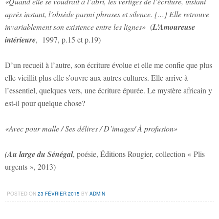
«Quand elle se voudrait à l’abri, les vertiges de l’écriture, instant
après instant, l’obsède parmi phrases et silence.
[
…
]
Elle retrouve
invariablement son existence entre les lignes»
(
L’Amoureuse
intérieure
, 1997, p.15 et p.19)
D’un recueil à l’autre, son écriture évolue et elle me confie que plus
elle vieillit plus elle s’ouvre aux autres cultures. Elle arrive à
l’essentiel, quelques vers, une écriture épurée. Le mystère africain y
est-il pour quelque chose?
«Avec pour malle / Ses délires / D’images/ À profusion»
(
Au large du Sénégal
, poésie, Éditions Rougier, collection « Plis
urgents », 2013)
POSTED ON
23 FÉVRIER 2015
BY
ADMIN