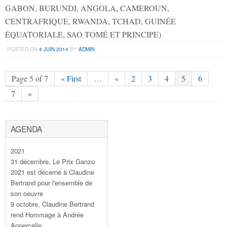
GABON, BURUNDI, ANGOLA, CAMEROUN,
CENTRAFRIQUE, RWANDA, TCHAD, GUINÉE
ÉQUATORIALE, SAO TOMÉ ET PRINCIPE)
POSTED ON
4 JUIN 2014
BY
ADMIN
Page 5 of 7
« First
…
«
2
3
4
5
6
7
»
AGENDA
2021
31 décembre, Le Prix Ganzo
2021 est décerné à Claudine
Bertrand pour l'ensemble de
son oeuvre
9 octobre, Claudine Bertrand
rend Hommage à Andrée
Appercelle