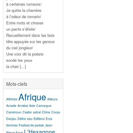
à certaines rumeurs/
Je quitte la chambre
à l’odeur de romarin/
Entre mots et choses
un pacte s’étiole/
Recueillement dans les bois
tête appuyée sur les genoux
du ciel jongleur/
Une voix dit la poésie
sonde les yeux
la chair […]
Mots-clefs
Afrique
Affiches
Ailleurs
Arcade
Arrabal
Asie
Camargue
Caméroun
Castor astral
Chine
Corps
Danjou
Délire
eau
Editions
Eros
femmes
Festival de poésie
Jean-
L'Hexagone
Pierre Faye