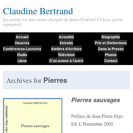
Claudine Bertrand
La poésie est une arme chargée de futur (Gabriel Celaya, poète
espagnol)
Accueil
Actualité
Biographie
Oeuvres
Extraits
Prix et Distinctions
Conférences-Lectures
Ateliers d’écriture
Dans la Presse
Radio
Télévision
Photos
Liens
D’un auteur à l’autre
Contact
Pierres
Archives for
Pierres sauvages
Préface de Jean-Pierre Faye.
Ed. L’Harmattan 2005