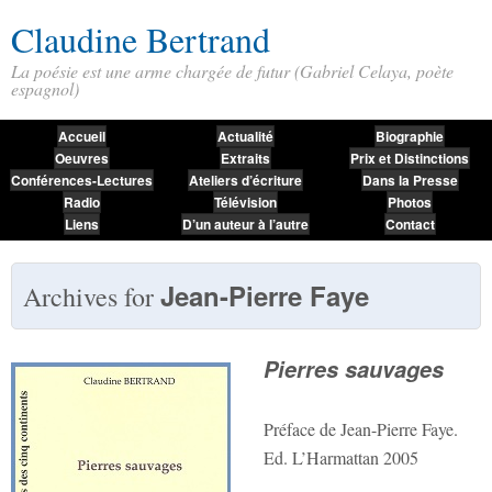
Claudine Bertrand
La poésie est une arme chargée de futur (Gabriel Celaya, poète
espagnol)
Accueil
Actualité
Biographie
Oeuvres
Extraits
Prix et Distinctions
Conférences-Lectures
Ateliers d’écriture
Dans la Presse
Radio
Télévision
Photos
Liens
D’un auteur à l’autre
Contact
Jean-Pierre Faye
Archives for
Pierres sauvages
Préface de Jean-Pierre Faye.
Ed. L’Harmattan 2005