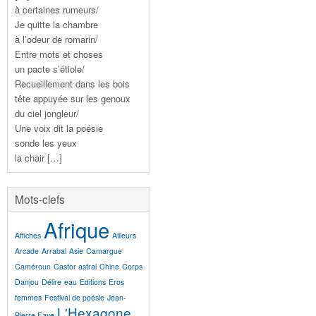
à certaines rumeurs/
Je quitte la chambre
à l’odeur de romarin/
Entre mots et choses
un pacte s’étiole/
Recueillement dans les bois
tête appuyée sur les genoux
du ciel jongleur/
Une voix dit la poésie
sonde les yeux
la chair […]
Mots-clefs
Afrique
Affiches
Ailleurs
Arcade
Arrabal
Asie
Camargue
Caméroun
Castor astral
Chine
Corps
Danjou
Délire
eau
Editions
Eros
femmes
Festival de poésie
Jean-
L'Hexagone
Pierre Faye