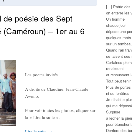
[...] Patrie des
on enterre les 
al de poésie des Sept
Un homme
chaque jour
é (Caméroun) – 1er au 6
dépose une pe
quelques mots
sur un tombea
Quand l'air tra
se taisent ses
Certaines pierr
renaissent
Les poètes invités.
et repoussent l
Tout peut tenir
Plus de portes
A droite de Claudine, Jean-Claude
ni de fenêtres
Awono.
Je n’habite pl
qui me déposs
Pour voir toutes les photos, cliquer sur
Surprise
la « Lire la suite ».
à lécher la pier
pour étancher l
Derrière des b
Lire la suite →