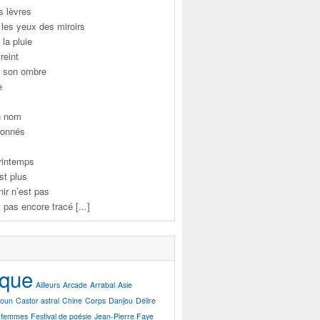
s lèvres
 les yeux des miroirs
 la pluie
reint
de son ombre
e
n nom
donnés
printemps
st plus
nir n’est pas
 pas encore tracé [...]
ique
Ailleurs
Arcade
Arrabal
Asie
oun
Castor astral
Chine
Corps
Danjou
Délire
femmes
Festival de poésie
Jean-Pierre Faye