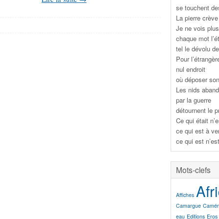
se touchent de
La pierre crève
Je ne vois plus
chaque mot l’ét
tel le dévolu 
Pour l’étrangèr
nul endroit
où déposer so
Les nids aban
par la guerre
détournent le 
Ce qui était n’e
ce qui est à ve
ce qui est n’est
Mots-clefs
Afr
Affiches
Camargue
Camér
eau
Editions
Eros