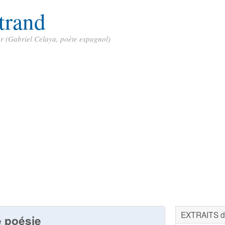
trand
ur (Gabriel Celaya, poète espagnol)
EXTRAITS de
e poésie