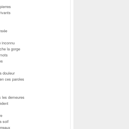
 pierres
vivants
nsée
u inconnu
nche la gorge
 mots
es
a douleur
 en ces paroles
us les demeures
èdent
re
a soif
arreaux