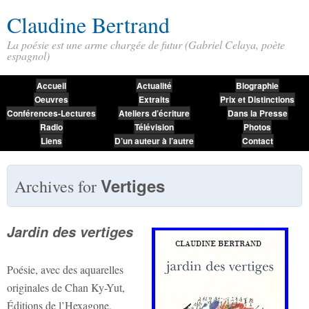
Claudine Bertrand
La poésie est une arme chargée de futur (Gabriel Celaya, poète
espagnol)
Accueil
Actualité
Biographie
Oeuvres
Extraits
Prix et Distinctions
Conférences-Lectures
Ateliers d’écriture
Dans la Presse
Radio
Télévision
Photos
Liens
D’un auteur à l’autre
Contact
Vertiges
Archives for
Jardin des vertiges
Poésie, avec des aquarelles
originales de Chan Ky-Yut,
Éditions de l’Hexagone,