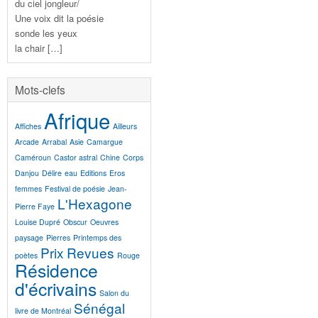
du ciel jongleur/
Une voix dit la poésie
sonde les yeux
la chair […]
Mots-clefs
Afrique
Affiches
Ailleurs
Arcade
Arrabal
Asie
Camargue
Caméroun
Castor astral
Chine
Corps
Danjou
Délire
eau
Editions
Eros
femmes
Festival de poésie
Jean-
L'Hexagone
Pierre Faye
Louise Dupré
Obscur
Oeuvres
paysage
Pierres
Printemps des
Prix
Revues
poètes
Rouge
Résidence
d'écrivains
Salon du
Sénégal
livre de Montréal