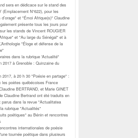
and sera en dédicace sur le stand des
Y (Emplacement N°622), pour les
s d’orage" et "Émoi Afrique(s)" Claudine
également présente tous les jours pour
 sur les stands de Vincent ROUGIER
frique" et "Au large du Sénégal" et à
’Anthologie "Éloge et défense de la
se"
raires dans la rubrique 'Actualité"
in 2017 à Grenoble : Quinzaine du
n 2017, à 20 h 30 "Poésie en partage" :
 les poètes québécoises France
laudine BERTRAND, et Marie GINET
e Claudine Bertrand ont été traduits en
 parus dans la revue "Actualitatea
à la rubrique "Actualités"
Nuits poétiques" au Bénin et rencontres
s
encontres internationales de poésie
d'une tournée poétique dans plusieurs