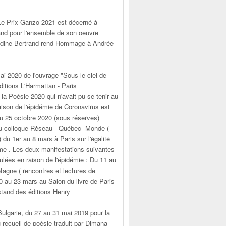
e Prix Ganzo 2021 est décerné à
and pour l'ensemble de son oeuvre
udine Bertrand rend Hommage à Andrée
ai 2020 de l'ouvrage "Sous le ciel de
itions L'Harmattan - Paris
la Poésie 2020 qui n'avait pu se tenir au
aison de l'épidémie de Coronavirus est
au 25 octobre 2020 (sous réserves)
u colloque Rėseau - Québec- Monde (
 ) du 1er au 8 mars à Paris sur l'ėgalitė
 . Les deux manifestations suivantes
ulées en raison de l'épidémie : Du 11 au
tagne ( rencontres et lectures de
0 au 23 mars au Salon du livre de Paris
stand des éditions Henry
 Bulgarie, du 27 au 31 mai 2019 pour la
 recueil de poésie traduit par Dimana