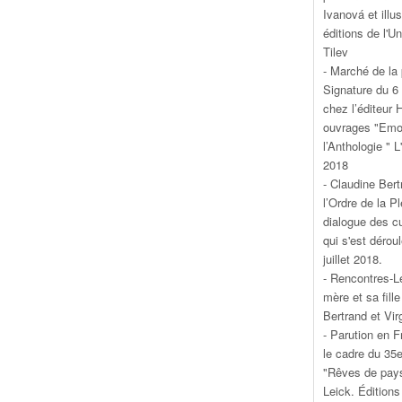
Ivanová et illu
éditions de l'Un
Tilev
- Marché de la 
Signature du 6 
chez l’éditeur 
ouvrages "Emoi 
l’Anthologie " 
2018
- Claudine Ber
l’Ordre de la P
dialogue des cu
qui s'est dérou
juillet 2018.
- Rencontres-Le
mère et sa fill
Bertrand et Vir
- Parution en 
le cadre du 35
"Rêves de pays
Leick. Éditions