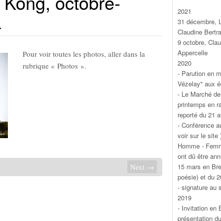
Kong, octobre-
2021
4
31 décembre, L
Claudine Bertr
9 octobre, Cla
Appercelle
Pour voir toutes les photos, aller dans la
2020
rubrique « Photos ».
- Parution en m
Vézelay" aux éd
- Le Marché de 
printemps en r
reporté du 21 
- Confėrence a
voir sur le site
Homme - Femme
ont dû être ann
15 mars en Bre
Next →
poésie) et du 2
- signature au 
2019
- Invitation en
présentation du