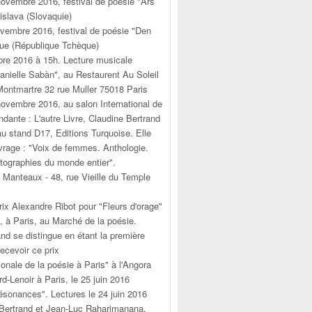
novembre 2016, festival de poésie "Ars
islava (Slovaquie)
vembre 2016, festival de poésie "Den
ue (République Tchèque)
re 2016 à 15h. Lecture musicale
ielle Sabàn", au Restaurent Au Soleil
 Montmartre 32 rue Muller 75018 Paris
novembre 2016, au salon International de
endante : L'autre Livre, Claudine Bertrand
u stand D17, Editions Turquoise. Elle
uvrage : "Voix de femmes. Anthologie.
ographies du monde entier".
Manteaux - 48, rue Vieille du Temple
rix Alexandre Ribot pour "Fleurs d'orage"
n, à Paris, au Marché de la poésie.
nd se distingue en étant la première
ecevoir ce prix
tionale de la poésie à Paris" à l'Angora
rd-Lenoir à Paris, le 25 juin 2016
ésonances". Lectures le 24 juin 2016
Bertrand et Jean-Luc Raharimanana,