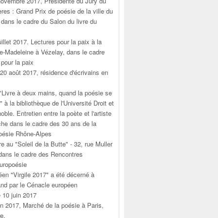
novembre 2017, Présidente du Jury du
res : Grand Prix de poésie de la ville du
dans le cadre du Salon du livre du
uillet 2017. Lectures pour la paix à la
te-Madeleine à Vézelay, dans le cadre
pour la paix
 20 août 2017, résidence d'écrivains en
 "Livre à deux mains, quand la poésie se
e" à la bibliothèque de l'Université Droit et
ble. Entretien entre la poète et l'artiste
che dans le cadre des 30 ans de la
oésie Rhône-Alpes
re au "Soleil de la Butte" - 32, rue Muller
 dans le cadre des Rencontres
uropoésie
éen "Virgile 2017" a été décerné à
and par le Cénacle européen
 10 juin 2017
in 2017, Marché de la poésie à Paris,
e.