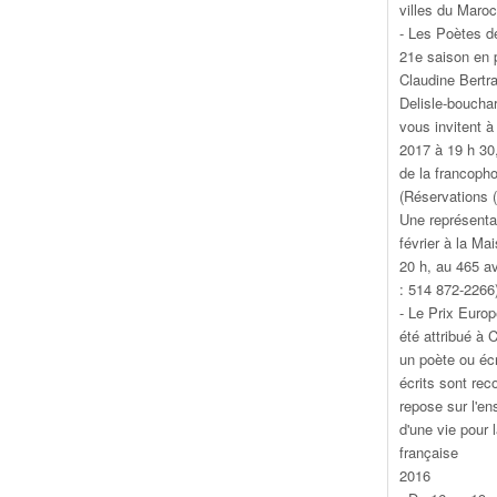
villes du Maroc
- Les Poètes de
21e saison en p
Claudine Bertra
Delisle-boucha
vous invitent à
2017 à 19 h 30
de la francopho
(Réservations 
Une représentat
février à la Ma
20 h, au 465 a
: 514 872-2266
- Le Prix Euro
été attribué à
un poète ou éc
écrits sont rec
repose sur l'e
d'une vie pour l
française
2016