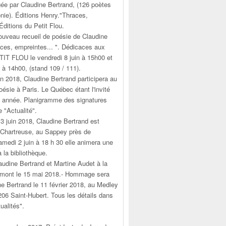
gée par Claudine Bertrand, (126 poètes
nie). Éditions Henry."Thraces,
ditions du Petit Flou.
nouveau recueil de poésie de Claudine
aces, empreintes... ". Dédicaces aux
TIT FLOU le vendredi 8 juin à 15h00 et
 à 14h00, (stand 109 / 111).
in 2018, Claudine Bertrand participera au
ésie à Paris. Le Québec étant l'invité
e année. Planigramme des signatures
e "Actualité".
3 juin 2018, Claudine Bertrand est
a Chartreuse, au Sappey près de
amedi 2 juin à 18 h 30 elle animera une
à la bibliothèque.
audine Bertrand et Martine Audet à la
tremont le 15 mai 2018.- Hommage sera
e Bertrand le 11 février 2018, au Medley
206 Saint-Hubert. Tous les détails dans
ualités".