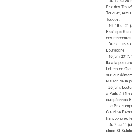
- Du 17 au 20 
Prix des Trouvè
Touquet, remis 
Touquet
- 16, 19 et 21 j
Basilique Sain
des rencontres 
- Du 28 juin au
Bourgogne
- 15 juin 2017,
lie à la peintur
Lettres de Greno
sur leur démar
Maison de la p
- 25 juin. Lectu
à Paris à 15 h
européennes-E
- Le Prix europ
Claudine Bertr
francophone, le
- Du 7 au 11 ju
place St Sulpic