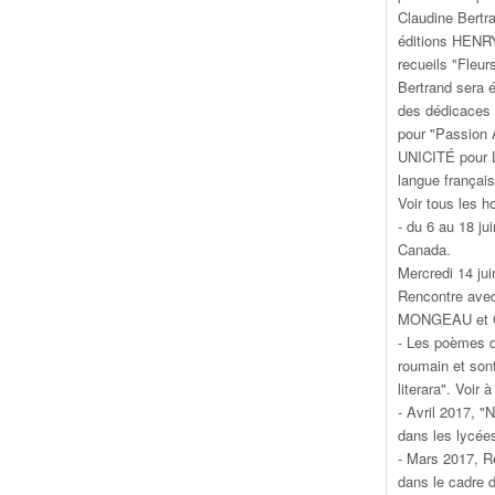
Claudine Bertr
éditions HENR
recueils "Fleur
Bertrand sera 
des dédicaces
pour "Passion A
UNICITÉ pour L
langue françai
Voir tous les ho
- du 6 au 18 ju
Canada.
Mercredi 14 jui
Rencontre avec
MONGEAU et C
- Les poèmes d
roumain et sont
literara". Voir 
- Avril 2017, "
dans les lycée
- Mars 2017, R
dans le cadre 