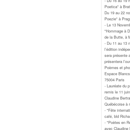
- Du 16 au 19 
Poetica" à Brat
Du 19 au 22 no
Poezie" à Prag
- Le 13 Novemb
"Hommage à Dan
de la Butte, à
- Du 11 au 13 
l’édition indép
sera présente a
présentera l’o
Poèmes et phot
Espace Blancs 
75004 Paris
- Lauréate du p
remis le 11 jui
Claudine Bertra
Québécoise à r
- "Fête interna
café, bld Richa
- "Poètes en R
avec Claudine 