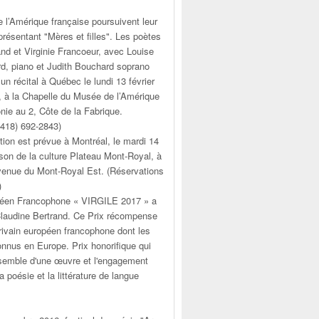
 l’Amérique française poursuivent leur
résentant "Mères et filles". Les poètes
nd et Virginie Francoeur, avec Louise
rd, piano et Judith Bouchard soprano
 un récital à Québec le lundi 13 février
, à la Chapelle du Musée de l’Amérique
nie au 2, Côte de la Fabrique.
(418) 692-2843)
ion est prévue à Montréal, le mardi 14
ison de la culture Plateau Mont-Royal, à
venue du Mont-Royal Est. (Réservations
)
péen Francophone « VIRGILE 2017 » a
 Claudine Bertrand. Ce Prix récompense
rivain européen francophone dont les
onnus en Europe. Prix honorifique qui
nsemble d'une œuvre et l'engagement
a poésie et la littérature de langue