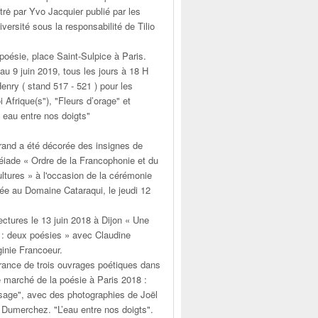
strė par Yvo Jacquier publié par les
iversité sous la responsabilité de Tilio
poésie, place Saint-Sulpice à Paris.
au 9 juin 2019, tous les jours à 18 H
Henry ( stand 517 - 521 ) pour les
Afrique(s"), "Fleurs d’orage" et
L' eau entre nos doigts"
trand a été décorée des insignes de
léiade « Ordre de la Francophonie et du
ltures » à l'occasion de la cérémonie
lée au Domaine Cataraqui, le jeudi 12
ctures le 13 juin 2018 à Dijon « Une
e : deux poésies » avec Claudine
ginie Francoeur.
France de trois ouvrages poétiques dans
e marché de la poésie à Paris 2018 :
age", avec des photographies de Joël
 Dumerchez. "L’eau entre nos doigts".