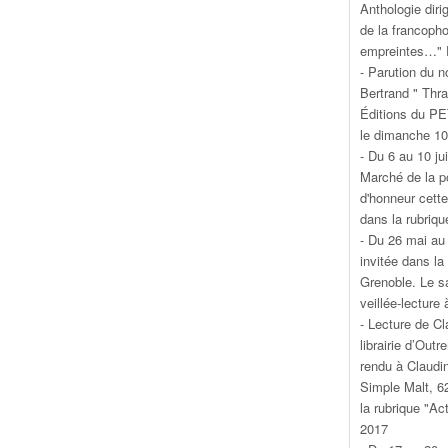
Anthologie diri
de la francopho
empreintes…" É
- Parution du 
Bertrand " Thr
Éditions du PE
le dimanche 10
- Du 6 au 10 ju
Marché de la po
d'honneur cett
dans la rubriqu
- Du 26 mai au 
invitée dans l
Grenoble. Le s
veillée-lecture 
- Lecture de Cl
librairie d’Ou
rendu à Claudin
Simple Malt, 6
la rubrique "Act
2017