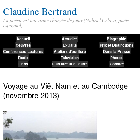
Claudine Bertrand
La poésie est une arme chargée de futur (Gabriel Celaya, poète
espagnol)
Accueil
Actualité
Biographie
Oeuvres
Extraits
Prix et Distinctions
Conférences-Lectures
Ateliers d’écriture
Dans la Presse
Radio
Télévision
Photos
Liens
D’un auteur à l’autre
Contact
Voyage au Viêt Nam et au Cambodge
(novembre 2013)