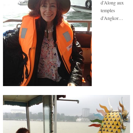
d’Along aux
temples
d’Angkor…