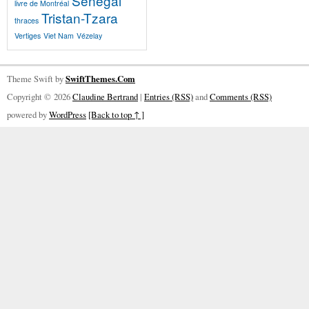
Sénégal
livre de Montréal
Tristan-Tzara
thraces
Vertiges
Viet Nam
Vézelay
Theme Swift by
SwiftThemes.Com
Copyright © 2026
Claudine Bertrand
|
Entries (RSS)
and
Comments (RSS)
powered by
WordPress
[Back to top ↑ ]