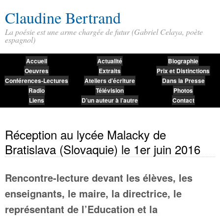
Claudine Bertrand
La poésie est une arme chargée de futur (Gabriel Celaya, poète
espagnol)
Accueil
Actualité
Biographie
Oeuvres
Extraits
Prix et Distinctions
Conférences-Lectures
Ateliers d’écriture
Dans la Presse
Radio
Télévision
Photos
Liens
D’un auteur à l’autre
Contact
Réception au lycée Malacky de
Bratislava (Slovaquie) le 1er juin 2016
Rencontre-lecture devant les élèves, les
enseignants, le maire, la directrice, le
représentant de l’Education et la