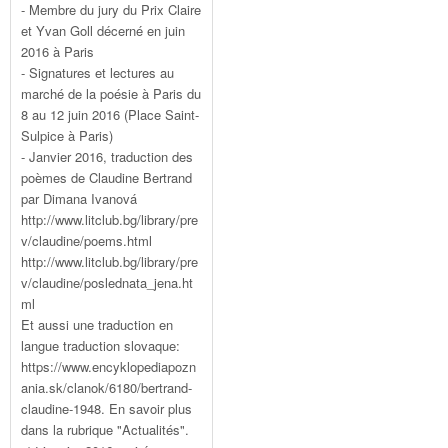
- Membre du jury du Prix Claire
et Yvan Goll décerné en juin
2016 à Paris
- Signatures et lectures au
marché de la poésie à Paris du
8 au 12 juin 2016 (Place Saint-
Sulpice à Paris)
- Janvier 2016, traduction des
poèmes de Claudine Bertrand
par Dimana Ivanová
http://www.litclub.bg/library/pre
v/claudine/poems.html
http://www.litclub.bg/library/pre
v/claudine/poslednata_jena.ht
ml
Et aussi une traduction en
langue traduction slovaque:
https://www.encyklopediapozn
ania.sk/clanok/6180/bertrand-
claudine-1948. En savoir plus
dans la rubrique "Actualités".