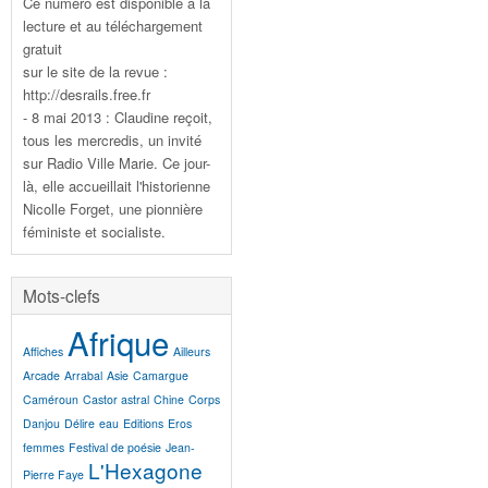
Ce numéro est disponible à la
lecture et au téléchargement
gratuit
sur le site de la revue :
http://desrails.free.fr
- 8 mai 2013 : Claudine reçoit,
tous les mercredis, un invité
sur Radio Ville Marie. Ce jour-
là, elle accueillait l'historienne
Nicolle Forget, une pionnière
féministe et socialiste.
Mots-clefs
Afrique
Affiches
Ailleurs
Arcade
Arrabal
Asie
Camargue
Caméroun
Castor astral
Chine
Corps
Danjou
Délire
eau
Editions
Eros
femmes
Festival de poésie
Jean-
L'Hexagone
Pierre Faye