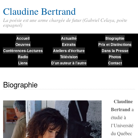
Claudine Bertrand
La poésie est une arme chargée de futur (Gabriel Celaya, poète
espagnol)
Accueil
Actualité
Biographie
Oeuvres
Extraits
Prix et Distinctions
Conférences-Lectures
Ateliers d’écriture
Dans la Presse
Radio
Télévision
Photos
Liens
D’un auteur à l’autre
Contact
Biographie
Claudine
Bertrand
a
étudié à
l’Université
du Québec