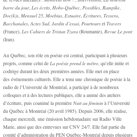
barre du jour
,
Les écrits
,
Hobo-Québec
,
Possibles
,
Rampike
,
Doc(k)s
,
Mensuel 25
,
Moebius
,
Estuaire
,
Écritures
,
Tessera
,
Bacchanales
,
Actes Sud
,
Jardin d’essai
,
Pourtours
et
Travers
(France),
Les Cahiers de Tristan Tzara
(Roumanie),
Revue Le pont
(Iran).
Au Québec, son rôle en poésie est central, participant à plusieurs
projets, comme celui de
La poésie prend le métro
, qu’elle initie et
codirige durant les deux premières années. Elle met en place
des événements culturels. Elle a tenu une chronique de poésie à la
radio de l’Université de Montréal, a participé à de nombreux
colloques et à des lectures publiques, elle a animé des ateliers
d’écriture, puis coanimé la première
Nuit au féminin
à l’Université
du Québec à Montréal (20 avril 1985). Depuis 2006, elle réalise,
chaque mercredi, une émission hebdomadaire sur Radio Ville
Marie, ainsi que des entrevues sur CNV 24/7. Elle fait partie du
comité d’administration du PEN Québec-Montréal depuis plusieurs