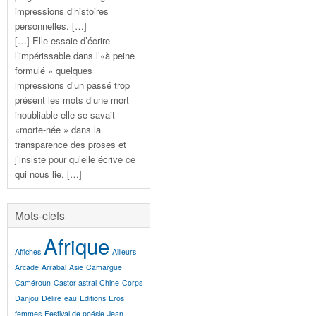
impressions d’histoires
personnelles. […]
[…] Elle essaie d’écrire
l’impérissable dans l’«à peine
formulé » quelques
impressions d’un passé trop
présent les mots d’une mort
inoubliable elle se savait
«morte-née » dans la
transparence des proses et
j’insiste pour qu’elle écrive ce
qui nous lie. […]
Mots-clefs
Afrique
Affiches
Ailleurs
Arcade
Arrabal
Asie
Camargue
Caméroun
Castor astral
Chine
Corps
Danjou
Délire
eau
Editions
Eros
femmes
Festival de poésie
Jean-