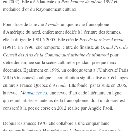
en 2002). Elle a été lauréate du
Prix Femme de mérite
1997 et
médaillée d’or du Rayonnement culturel.
Fondatrice de la revue
Arcade
, unique revue francophone
d’Amérique du nord, entièrement dédiée à l’écriture des femmes,
elle la dirige de 1981 à 2005. Elle crée le
Prix de la relève Arcade
(1991). En 1996, elle remporte le titre de finaliste au
Grand Prix du
Conseil des Arts de la Communauté urbaine de Montréal
pour
s’être démarquée sur la scène culturelle pendant presque deux
décennies. Également en 1996, un colloque tenu à l’Université Paris
VIII (Vincennes) souligne la contribution significative aux échanges
culturels France-Québec d’
Arcade
. Elle fonde, par la suite en 2006,
la revue
Mouvances.ca
, une revue d’art et de littérature en ligne,
qui réunit artistes et auteurs de la francophonie, dont un dossier est
consacré à la poésie corse en 2012 réalisé par Angèle Paoli.
Depuis les années 1970, elle collabore à une cinquantaine
de revues littéraires :
Montréal now !
,
Intervention
,
La nouvelle